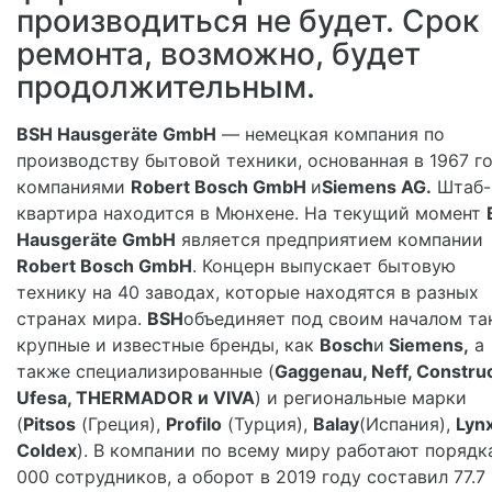
производиться не будет. Срок
ремонта, возможно, будет
продолжительным.
BSH Hausgeräte GmbH
— немецкая компания по
производству бытовой техники, основанная в 1967 г
компаниями
Robert Bosch GmbH
и
Siemens AG.
Штаб-
квартира находится в Мюнхене. На текущий момент
Hausgeräte GmbH
является предприятием компании
Robert Bosch GmbH
. Концерн выпускает бытовую
технику на 40 заводах, которые находятся в разных
странах мира.
BSH
объединяет под своим началом та
крупные и известные бренды, как
Bosch
и
Siemens,
а
также специализированные (
Gaggenau, Neff, Construc
Ufesa, THERMADOR и VIVA
) и региональные марки
(
Pitsos
(Греция),
Profilo
(Турция),
Balay
(Испания),
Lynx
Coldex
). В компании по всему миру работают порядк
000 сотрудников, а оборот в 2019 году составил 77.7