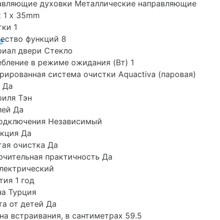
авляющие духовки Металлические направляющие
 1 x 35mm
ки 1
ество функций 8
е
риал двери Стекло
бление в режиме ожидания (Вт) 1
рированная система очистки Aquactiva (паровая)
 Да
риля Тэн
лей Да
подключения Независимый
кция Да
ая очистка Да
чительная практичность Да
лектрический
тия 1 год
на Турция
а от детей Да
а встраивания, в сантиметрах 59.5