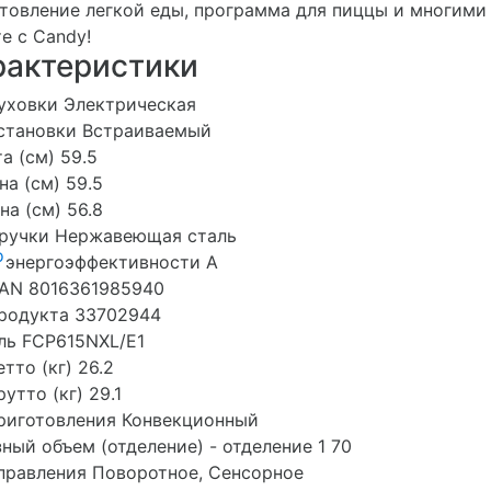
товление легкой еды, программа для пиццы и многими 
е с Candy!
рактеристики
уховки Электрическая
становки Встраиваемый
а (см) 59.5
а (см) 59.5
на (см) 56.8
 ручки Нержавеющая сталь
о
 энергоэффективности A
EAN 8016361985940
родукта 33702944
ль FCP615NXL/E1
етто (кг) 26.2
рутто (кг) 29.1
риготовления Конвекционный
ный объем (отделение) - отделение 1 70
правления Поворотное, Cенсорное