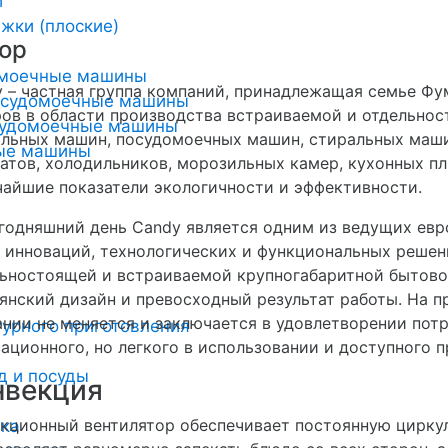
и
жки (плоские)
ор
омоечные машины
 – частная группа компаний, принадлежащая семье Фу
осудомоечные машины
ов в области производства встраиваемой и отдельнос
удомоечные машины
льных машин, посудомоечных машин, стиральных маши
ные машины
атов, холодильников, морозильных камер, кухонных п
айшие показатели экологичности и эффективности.
годняшний день Candy является одним из ведущих евр
 инноваций, технологических и функциональных решен
ьностоящей и встраиваемой крупногабаритной бытовой
янский дизайн и превосходный результат работы. На 
нии не меняется и заключается в удовлетворении по
урного приготовления
ационного, но легкого в использовании и доступного п
д и посуды
нвекция
кционный вентилятор обеспечивает постоянную циркул
ика