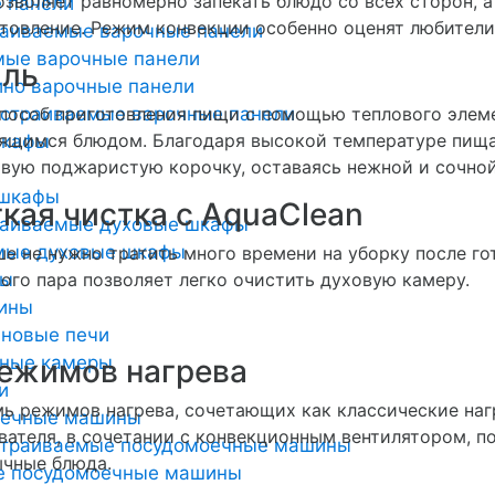
озволяет равномерно запекать блюдо со всех сторон, 
 панели
товление. Режим конвекции особенно оценят любители
раиваемые варочные панели
мые варочные панели
иль
но варочные панели
страиваемые варочные панели
пособ приготовления пищи с помощью теплового элем
ящимся блюдом. Благодаря высокой температуре пища
шкафы
вую поджаристую корочку, оставаясь нежной и сочной
 шкафы
кая чистка с AquaClean
раиваемые духовые шкафы
мые духовые шкафы
е не нужно тратить много времени на уборку после г
ты
ого пара позволяет легко очистить духовую камеру.
ины
новые печи
ьные камеры
режимов нагрева
и
ь режимов нагрева, сочетающих как классические наг
оечные машины
вателя, в сочетании с конвекционным вентилятором, п
страиваемые посудомоечные машины
чные блюда.
е посудомоечные машины