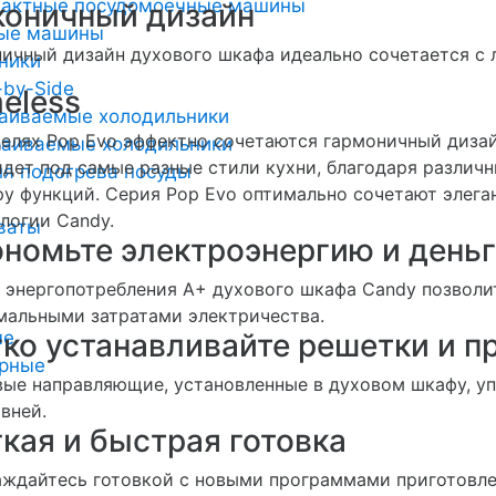
пактные посудомоечные машины
коничный дизайн
ные машины
ичный дизайн духового шкафа идеально сочетается с 
ники
-by-Side
eless
аиваемые холодильники
елях Pop Evo эффектно сочетаются гармоничный дизай
аиваемые холодильники
дет под самые разные стили кухни, благодаря разли
я подогрева посуды
у функций. Серия Pop Evo оптимально сочетают элега
логии Candy.
ваты
ономьте электроэнергию и день
 энергопотребления А+ духового шкафа Candy позволи
альными затратами электричества.
ые
ко устанавливайте решетки и п
арные
ые направляющие, установленные в духовом шкафу, у
вней.
кая и быстрая готовка
ждайтесь готовкой с новыми программами приготовлен