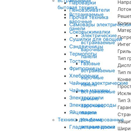
Встраиваемая
Напр
Пароварки
бытовая техника
Лоток
Пеновзбиватели
Встраиваемые
Решет
Прочая техника
варочные
Колич
Самовары электрически
панели
Мате
Соковыжималки
Электрические
Потре
Сушилки для овощей
встраиваемые
Интег
Сэндвичницы
варочные
Гриль
Термопоты
панели
Тип г
Тостеры
Газовые
Дисп
Фритюрницы
встраиваемые
Тип 
Хлебопечки
варочные
Конве
Чайники электрические
панели
Прост
Чайные машины
Встраиваемые
Исклю
Электрогрили
домино
Тип Э
Электросковороды
варочные
Гаран
Яйцеварки
панели
Стра
Техника для дома
Комбинированные
Защит
встраиваемые
Гладильные доски
Ширин