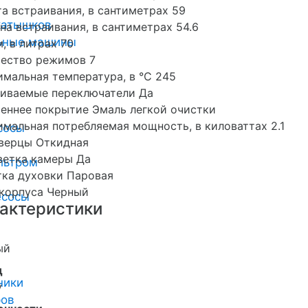
а встраивания, в сантиметрах 59
катышков
на встраивания, в сантиметрах 54.6
льные машины
, в литрах 70
чество режимов 7
мальная температура, в °C 245
ливаемые переключатели Да
еннее покрытие Эмаль легкой очистки
мальная потребляемая мощность, в киловаттах 2.1
сосы
дверцы Откидная
ветка камеры Да
льтром
ка духовки Паровая
 корпуса Черный
есосы
актеристики
ый
д
ники
y
ров