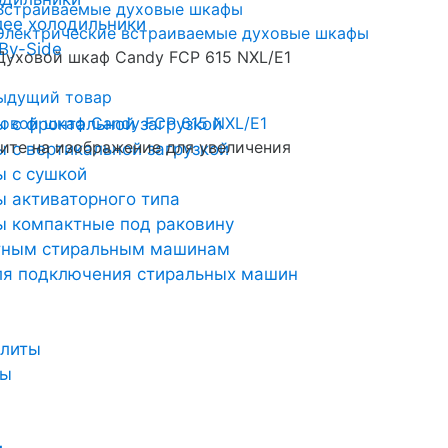
Встраиваемые духовые шкафы
лее холодильники
Электрические встраиваемые духовые шкафы
By-Side
Духовой шкаф Candy FCP 615 NXL/E1
ыдущий товар
 с фронтальной загрузкой
те на изображение для увеличения
 с вертикальной загрузкой
 с сушкой
 активаторного типа
 компактные под раковину
тным стиральным машинам
ля подключения стиральных машин
плиты
ты