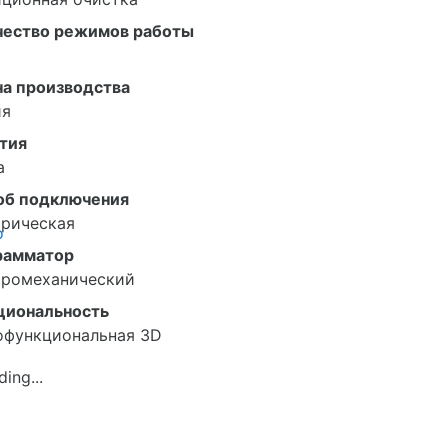
чество режимов работы
на производства
ия
тия
а
об подключения
трическая
о
рамматор
тромеханический
циональность
офункциональная 3D