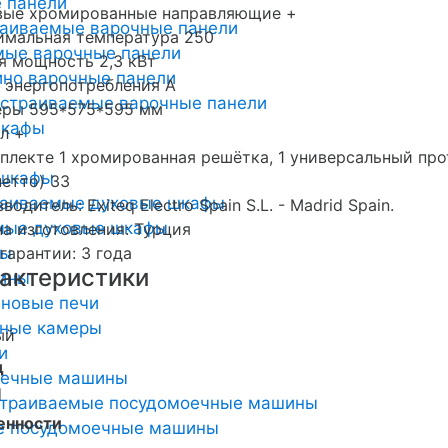
 панели
вые хромированные направляющие +
раиваемые варочные панели
имальная температура 250
мые варочные панели
 мощность 2,3 кВт
но варочные панели
 энергопотребления A
страиваемые варочные панели
еры 595*575*595 мм
шкафы
л +
плекте 1 хромированная решётка, 1 универсальный про
 шкафы
нетто) 33
раиваемые духовые шкафы
водитель: Exiteq Electro Spain S.L. - Madrid Spain.
мые духовые шкафы
а изготовления: Турция
ты
гарантии: 3 года
актеристики
ины
новые печи
ьные камеры
ый
и
д
оечные машины
q
страиваемые посудомоечные машины
енности
е посудомоечные машины