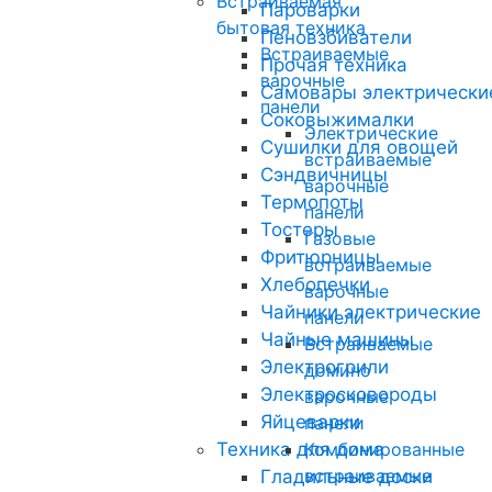
Встраиваемая
Пароварки
бытовая техника
Пеновзбиватели
Встраиваемые
Прочая техника
варочные
Самовары электрически
панели
Соковыжималки
Электрические
Сушилки для овощей
встраиваемые
Сэндвичницы
варочные
Термопоты
панели
Тостеры
Газовые
Фритюрницы
встраиваемые
Хлебопечки
варочные
Чайники электрические
панели
Чайные машины
Встраиваемые
Электрогрили
домино
Электросковороды
варочные
Яйцеварки
панели
Техника для дома
Комбинированные
встраиваемые
Гладильные доски