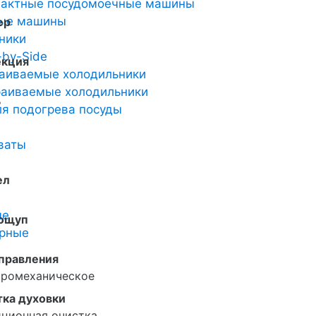
пактные посудомоечные машины
ные машины
ер
ники
-by-Side
екция
аиваемые холодильники
аиваемые холодильники
ь
я подогрева посуды
ваты
ел
ые
ощуп
арные
управления
тромеханическое
тка духовки
ционная очистка