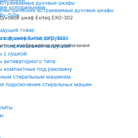
Встраиваемые духовые шкафы
лее холодильники
Электрические встраиваемые духовые шкафы
By-Side
Духовой шкаф Exiteq EXO-302
ыдущий товар
 с фронтальной загрузкой
те на изображение для увеличения
 с вертикальной загрузкой
 с сушкой
 активаторного типа
 компактные под раковину
тным стиральным машинам
ля подключения стиральных машин
плиты
ты