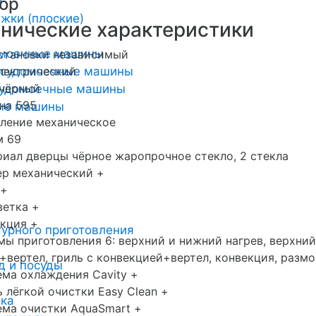
и
ор
жки (плоские)
хнические характеристики
омоечные машины
становки независимый
осудомоечные машины
лектрический
 чёрный
удомоечные машины
на 595
ные машины
ление механическое
м 69
иал дверцы чёрное жаропрочное стекло, 2 стекла
ер механический +
 +
ветка +
кция +
урного приготовления
ы приготовления 6: верхний и нижний нагрев, верхний
+вертел, гриль с конвекцией+вертел, конвекция, разм
д и посуды
ма охлаждения Cavity +
 лёгкой очистки Easy Clean +
ика
ма очистки AquaSmart +