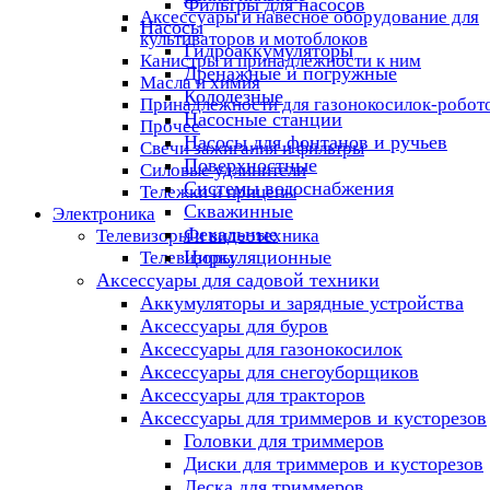
Фильтры для насосов
Аксессуары и навесное оборудование для
Насосы
культиваторов и мотоблоков
Гидроаккумуляторы
Канистры и принадлежности к ним
Дренажные и погружные
Масла и химия
Колодезные
Принадлежности для газонокосилок-робот
Насосные станции
Прочее
Насосы для фонтанов и ручьев
Свечи зажигания и фильтры
Поверхностные
Силовые удлинители
Системы водоснабжения
Тележки и прицепы
Скважинные
Электроника
Фекальные
Телевизоры и видеотехника
Циркуляционные
Телевизоры
Аксессуары для садовой техники
Аккумуляторы и зарядные устройства
Аксессуары для буров
Аксессуары для газонокосилок
Аксессуары для снегоуборщиков
Аксессуары для тракторов
Аксессуары для триммеров и кусторезов
Головки для триммеров
Диски для триммеров и кусторезов
Леска для триммеров