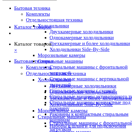
Бытовая техника
Комплекты
Отдельностоящая техника
Холодильники
Каталог товаров
Двухкамерные холодильники
Однокамерные холодильники
Трехкамерные и более холодильники
Каталог товаров
Холодильники Side-By-Side
×
Морозильные камеры
Бытовая техника
Стиральные машины
Комплекты
Стиральные машины с фронтальной
загрузкой
Отдельностоящая техника
Стиральные машины с вертикальной
Холодильники
загрузкой
Двухкамерные холодильники
Стиральные машины с сушкой
Однокамерные холодильники
Стиральные машины активаторного т
Трехкамерные и более холодильник
Стиральные машины компактные под
Холодильники Side-By-Side
раковину
Морозильные камеры
Раковины к компактным стиральным
Стиральные машины
машинам
Стиральные машины с фронтально
Наборы и шланги для подключения
загрузкой
стиральных машин