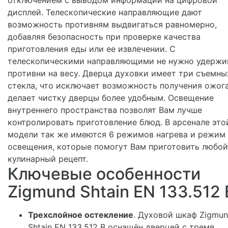
отключением с выводом информации на цифровой
дисплей. Телескопические направляющие дают
возможность противням выдвигаться равномерно,
добавляя безопасность при проверке качества
приготовления еды или ее извлечении. С
телескопическими направляющими не нужно удержи
противни на весу. Дверца духовки имеет три съемны
стекла, что исключает возможность получения ожог
делает чистку дверцы более удобным. Освещение
внутреннего пространства позволят Вам лучше
контролировать приготовление блюд. В арсенале это
модели так же имеются 6 режимов нагрева и режим
освещения, которые помогут Вам приготовить любой
кулинарный рецепт.
Ключевые особенности
Zigmund Shtain EN 133.512 
Трехслойное остекление
. Духовой шкаф Zigmu
Shtain EN 133.512 B оснащён дверцей с тремя