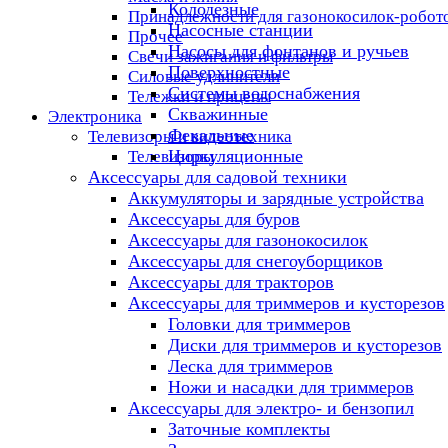
Колодезные
Принадлежности для газонокосилок-робот
Насосные станции
Прочее
Насосы для фонтанов и ручьев
Свечи зажигания и фильтры
Поверхностные
Силовые удлинители
Системы водоснабжения
Тележки и прицепы
Скважинные
Электроника
Фекальные
Телевизоры и видеотехника
Циркуляционные
Телевизоры
Аксессуары для садовой техники
Аккумуляторы и зарядные устройства
Аксессуары для буров
Аксессуары для газонокосилок
Аксессуары для снегоуборщиков
Аксессуары для тракторов
Аксессуары для триммеров и кусторезов
Головки для триммеров
Диски для триммеров и кусторезов
Леска для триммеров
Ножи и насадки для триммеров
Аксессуары для электро- и бензопил
Заточные комплекты