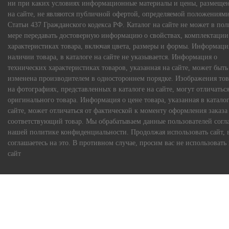
ни при каких условиях информационные материалы и цены, размеще
на сайте, не являются публичной офертой, определяемой положениям
Статьи 437 Гражданского кодекса РФ. Каталог на сайте не может в по
мере передавать достоверную информацию о свойствах, комплектации
характеристиках товара, включая цвета, размеры и формы. Информаци
наличии товара, в каталоге на сайте не указывается. Информация о
технических характеристиках товаров, указанная на сайте, может быть
изменена производителем в одностороннем порядке. Изображения тов
на фотографиях, представленных в каталоге на сайте, могут отличаться
оригинального товара. Информация о цене товара, указанная в каталог
сайте, может отличаться от фактической к моменту оформления заказа
соответствующий товар. Мы обрабатываем данные пользователей согл
нашей политике конфиденциальности. Продолжая использовать сайт, 
соглашаетесь на это. В противном случае, просим вас не использовать
сайт