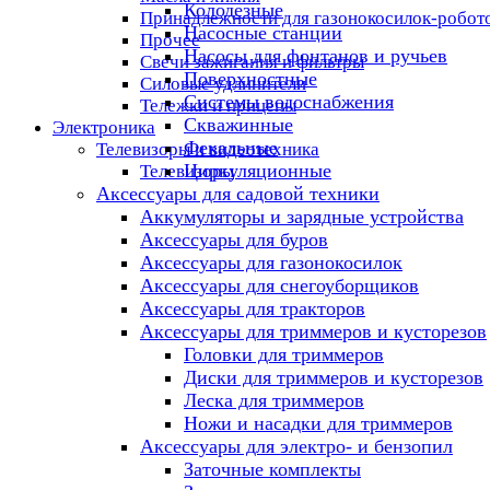
Колодезные
Принадлежности для газонокосилок-робот
Насосные станции
Прочее
Насосы для фонтанов и ручьев
Свечи зажигания и фильтры
Поверхностные
Силовые удлинители
Системы водоснабжения
Тележки и прицепы
Скважинные
Электроника
Фекальные
Телевизоры и видеотехника
Циркуляционные
Телевизоры
Аксессуары для садовой техники
Аккумуляторы и зарядные устройства
Аксессуары для буров
Аксессуары для газонокосилок
Аксессуары для снегоуборщиков
Аксессуары для тракторов
Аксессуары для триммеров и кусторезов
Головки для триммеров
Диски для триммеров и кусторезов
Леска для триммеров
Ножи и насадки для триммеров
Аксессуары для электро- и бензопил
Заточные комплекты