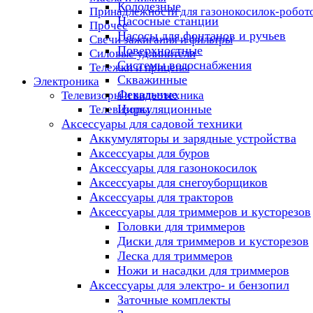
Колодезные
Принадлежности для газонокосилок-робот
Насосные станции
Прочее
Насосы для фонтанов и ручьев
Свечи зажигания и фильтры
Поверхностные
Силовые удлинители
Системы водоснабжения
Тележки и прицепы
Скважинные
Электроника
Фекальные
Телевизоры и видеотехника
Циркуляционные
Телевизоры
Аксессуары для садовой техники
Аккумуляторы и зарядные устройства
Аксессуары для буров
Аксессуары для газонокосилок
Аксессуары для снегоуборщиков
Аксессуары для тракторов
Аксессуары для триммеров и кусторезов
Головки для триммеров
Диски для триммеров и кусторезов
Леска для триммеров
Ножи и насадки для триммеров
Аксессуары для электро- и бензопил
Заточные комплекты