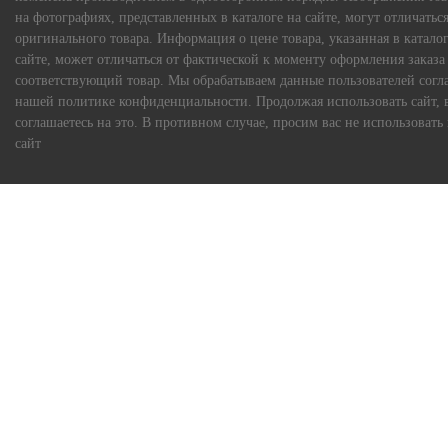
на фотографиях, представленных в каталоге на сайте, могут отличаться
оригинального товара. Информация о цене товара, указанная в каталог
сайте, может отличаться от фактической к моменту оформления заказа
соответствующий товар. Мы обрабатываем данные пользователей согл
нашей политике конфиденциальности. Продолжая использовать сайт, 
соглашаетесь на это. В противном случае, просим вас не использовать
сайт