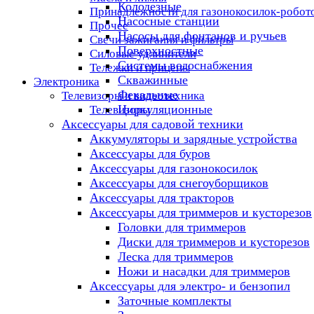
Колодезные
Принадлежности для газонокосилок-робот
Насосные станции
Прочее
Насосы для фонтанов и ручьев
Свечи зажигания и фильтры
Поверхностные
Силовые удлинители
Системы водоснабжения
Тележки и прицепы
Скважинные
Электроника
Фекальные
Телевизоры и видеотехника
Циркуляционные
Телевизоры
Аксессуары для садовой техники
Аккумуляторы и зарядные устройства
Аксессуары для буров
Аксессуары для газонокосилок
Аксессуары для снегоуборщиков
Аксессуары для тракторов
Аксессуары для триммеров и кусторезов
Головки для триммеров
Диски для триммеров и кусторезов
Леска для триммеров
Ножи и насадки для триммеров
Аксессуары для электро- и бензопил
Заточные комплекты