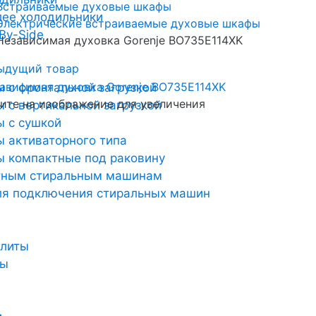
Встраиваемые духовые шкафы
лее холодильники
Электрические встраиваемые духовые шкафы
By-Side
Независимая духовка Gorenje BO735E114XK
ыдущий товар
 с фронтальной загрузкой
те на изображение для увеличения
 с вертикальной загрузкой
 с сушкой
 активаторного типа
 компактные под раковину
тным стиральным машинам
ля подключения стиральных машин
плиты
ты