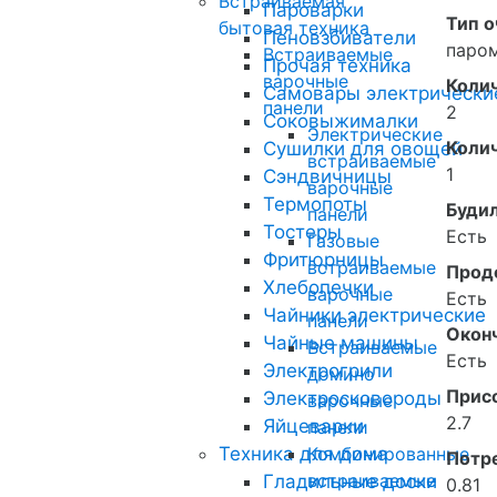
Встраиваемая
Пароварки
Тип о
бытовая техника
Пеновзбиватели
паром
Встраиваемые
Прочая техника
варочные
Колич
Самовары электрически
панели
2
Соковыжималки
Электрические
Коли
Сушилки для овощей
встраиваемые
1
Сэндвичницы
варочные
Термопоты
Буди
панели
Тостеры
Есть
Газовые
Фритюрницы
встраиваемые
Прод
Хлебопечки
варочные
Есть
Чайники электрические
панели
Окон
Чайные машины
Встраиваемые
Есть
Электрогрили
домино
Прис
Электросковороды
варочные
2.7
Яйцеварки
панели
Техника для дома
Комбинированные
Потре
встраиваемые
Гладильные доски
0.81