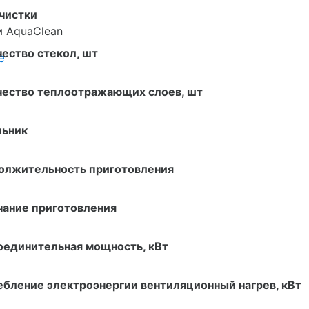
чистки
 AquaClean
ество стекол, шт
е
чество теплоотражающих слоев, шт
льник
олжительность приготовления
чание приготовления
оединительная мощность, кВт
бление электроэнергии вентиляционный нагрев, кВт