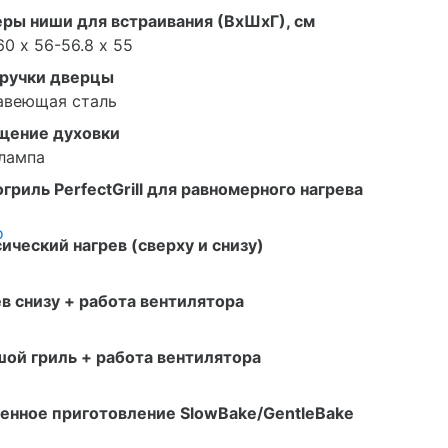
ры ниши для встраивания (ВxШxГ), см
60 х 56-56.8 х 55
 ручки дверцы
авеющая сталь
щение духовки
лампа
гриль PerfectGrill для равномерного нагрева
о
ический нагрев (сверху и снизу)
в снизу + работа вентилятора
ой гриль + работа вентилятора
енное приготовление SlowBake/GentleBake