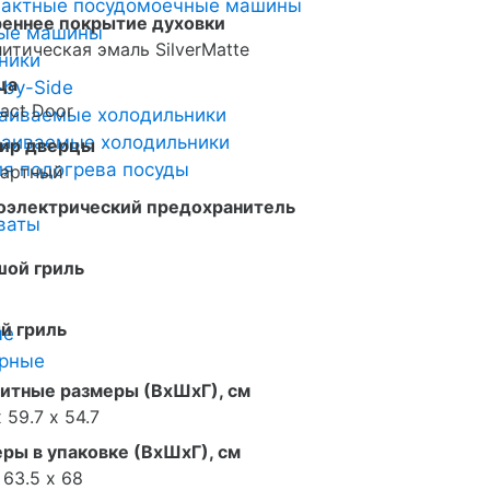
пактные посудомоечные машины
реннее покрытие духовки
ные машины
итическая эмаль SilverMatte
ники
ца
-by-Side
act Door
аиваемые холодильники
аиваемые холодильники
ир дверцы
я подогрева посуды
дартный
оэлектрический предохранитель
ваты
шой гриль
й гриль
ые
арные
итные размеры (ВxШxГ), см
 59.7 х 54.7
ры в упаковке (ВxШxГ), см
 63.5 х 68