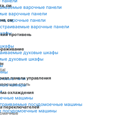
 панели
а, см
раиваемые варочные панели
мые варочные панели
на, см
но варочные панели
страиваемые варочные панели
шкафы
окий противень
 шкафы
ораживание
раиваемые духовые шкафы
мые духовые шкафы
йн
ты
ial
ины
риал панели управления
новые печи
авеющая сталь
ьные камеры
и
ема охлаждения
оечные машины
страиваемые посудомоечные машины
а переключателей
е посудомоечные машины
номичные