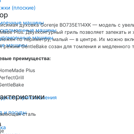
и
жки (плоские)
ор
омоечные машины
исимая духовка Gorenje BO735E114XK — модель с увел
осудомоечные машины
ade Plus. Двухконтурный гриль позволяет запекать и 
удомоечные машины
ложен по периметру, малый — в центре. Их можно вкл
ные машины
 режим GentleBake созан для томления и медленного 
евые преимущества:
HomeMade Plus
PerfectGrill
GentleBake
актеристики
урного приготовления
д и посуды
авеющая сталь
д
ика
je