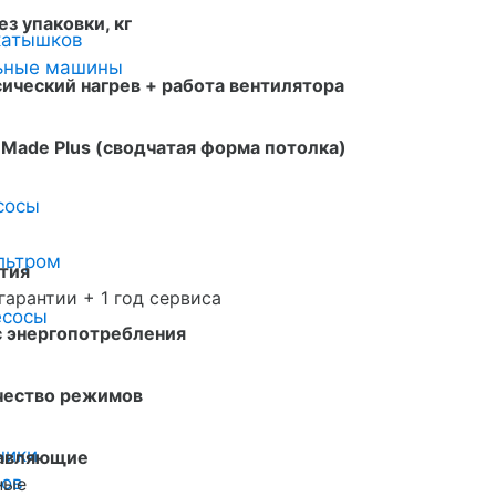
ез упаковки, кг
катышков
льные машины
ический нагрев + работа вентилятора
Made Plus (сводчатая форма потолка)
сосы
льтром
тия
 гарантии + 1 год сервиса
есосы
с энергопотребления
чество режимов
ники
авляющие
ров
ные