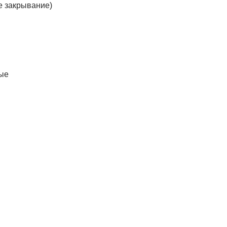
е закрывание)
ые