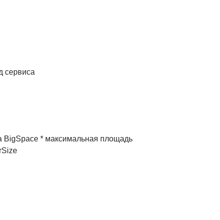
од сервиса
а BigSpace * максимальная площадь
rSize