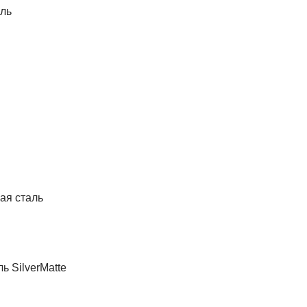
ль
ая сталь
ь SilverMatte