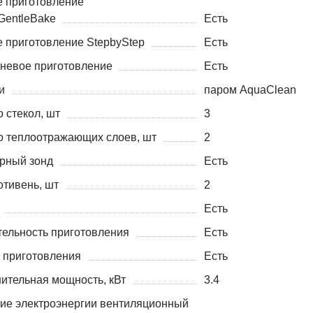
 приготовление
GentleBake
Есть
 приготовление StepbyStep
Есть
невое приготовление
Есть
и
паром AquaClean
 стекол, шт
3
о теплоотражающих слоев, шт
2
рный зонд
Есть
отивень, шт
2
Есть
ельность приготовления
Есть
 приготовления
Есть
ительная мощность, кВт
3.4
ие электроэнергии вентиляционный