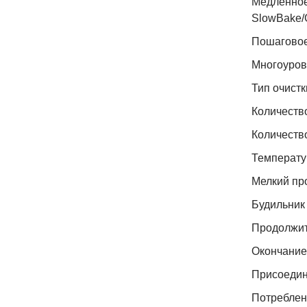
Медленное
SlowBake/
Пошаговое
Многоуров
Тип очистк
Количество
Количеств
Температу
Мелкий пр
Будильник
Продолжит
Окончание
Присоедин
Потреблен