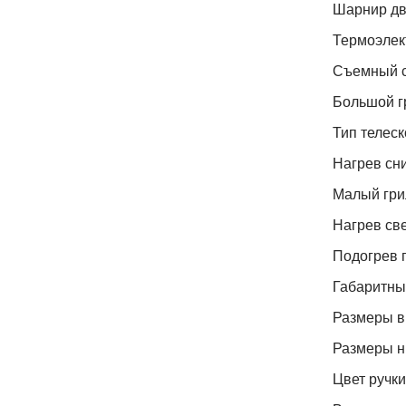
Шарнир д
Термоэлек
Съемный с
Большой г
Тип телес
Нагрев сн
Малый гри
Нагрев св
Подогрев 
Габаритны
Размеры в 
Размеры н
Цвет ручк