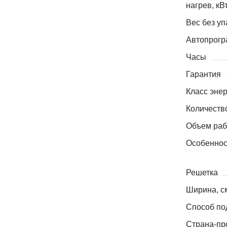
нагрев, кВ
Вес без уп
Автопрог
Часы
Гарантия
Класс эне
Количеств
Объем раб
Особеннос
Решетка
Ширина, с
Способ по
Страна-пр