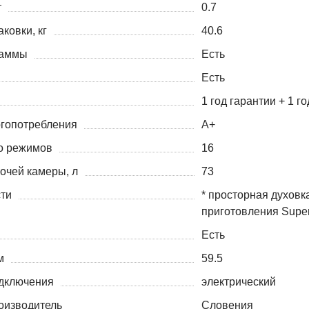
т
0.7
аковки, кг
40.6
раммы
Есть
Есть
1 год гарантии + 1 г
ргопотребления
А+
о режимов
16
очей камеры, л
73
ти
* просторная духовк
приготовления Supe
Есть
м
59.5
дключения
электрический
оизводитель
Словения