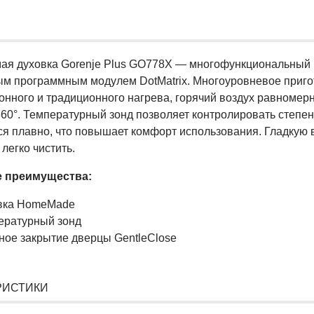
ая духовка Gorenje Plus GO778X — многофункциональный 
ым программным модулем DotMatrix. Многоуровневое приг
онного и традиционного нагрева, горячий воздух равномерн
360°. Температурный зонд позволяет контролировать степе
ся плавно, что повышает комфорт использования. Гладкую
 легко чистить.
 преимущества:
вка HomeMade
ературный зонд
ное закрытие дверцы GentleClose
РИСТИКИ