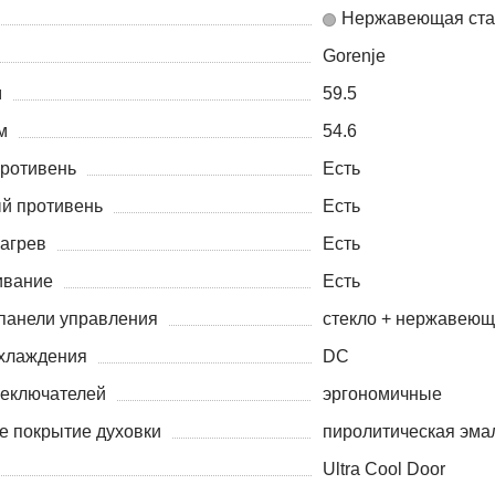
Нержавеющая ста
Gorenje
м
59.5
м
54.6
противень
Есть
й противень
Есть
агрев
Есть
ивание
Есть
панели управления
стекло + нержавеющ
хлаждения
DC
еключателей
эргономичные
е покрытие духовки
пиролитическая эмал
Ultra Cool Door