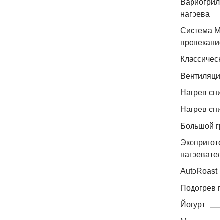
Вариогриль
нагрева
Система M
пропекание
Классическ
Вентиляци
Нагрев сн
Нагрев сни
Большой г
Экопригот
нагревател
AutoRoast
Подогрев 
Йогурт