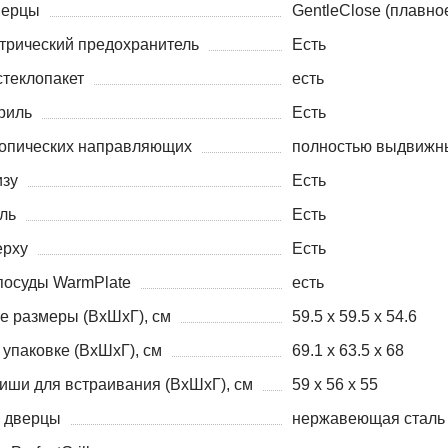
верцы
GentleClose (плавно
трический предохранитель
Есть
теклопакет
есть
риль
Есть
копических направляющих
полностью выдвижн
изу
Есть
ль
Есть
ерху
Есть
посуды WarmPlate
есть
е размеры (ВxШxГ), см
59.5 x 59.5 x 54.6
упаковке (ВxШxГ), см
69.1 x 63.5 x 68
иши для встраивания (ВxШxГ), см
59 x 56 x 55
и дверцы
нержавеющая сталь