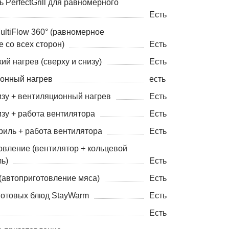
 PerfectGrill для равномерного
Есть
ultiFlow 360° (равномерное
 со всех сторон)
Есть
ий нагрев (сверху и снизу)
Есть
онный нагрев
есть
изу + вентиляционный нагрев
Есть
зу + работа вентилятора
Есть
риль + работа вентилятора
Есть
овление (вентилятор + кольцевой
ь)
Есть
 (автоприготовление мяса)
Есть
готовых блюд StayWarm
Есть
Есть