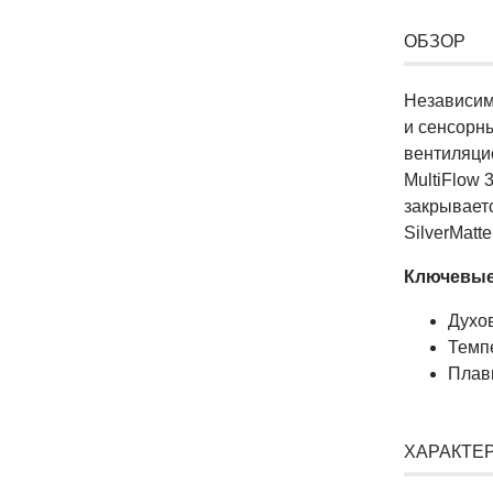
ОБЗОР
Независим
и сенсорн
вентиляци
MultiFlow 
закрывает
SilverMatte
Ключевые
Духо
Темп
Плав
ХАРАКТЕ