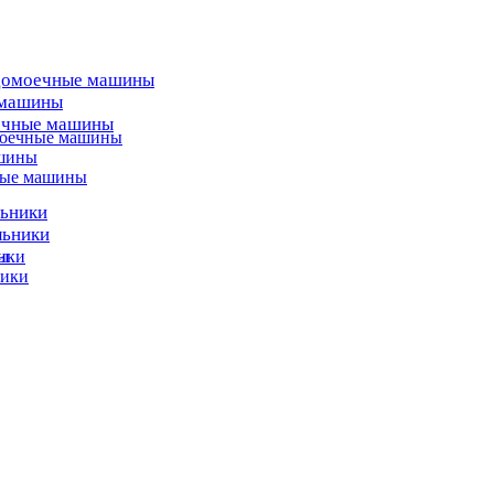
домоечные машины
 машины
ечные машины
моечные машины
ашины
ные машины
льники
льники
ы
ики
ники