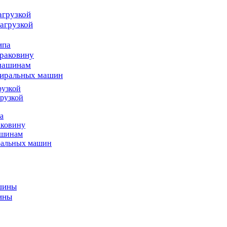
агрузкой
агрузкой
ипа
раковину
 машинам
тиральных машин
рузкой
рузкой
а
аковину
ашинам
ральных машин
шины
ины