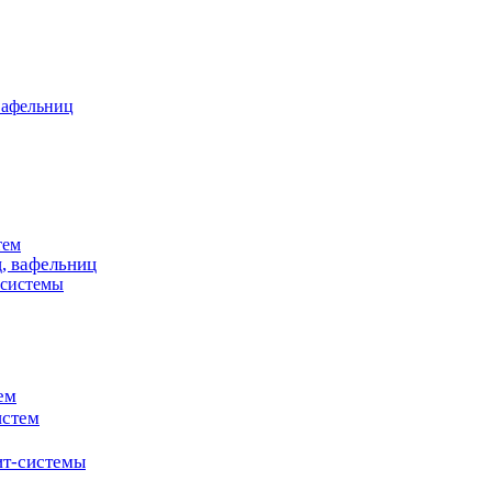
вафельниц
тем
, вафельниц
системы
ем
истем
т-системы