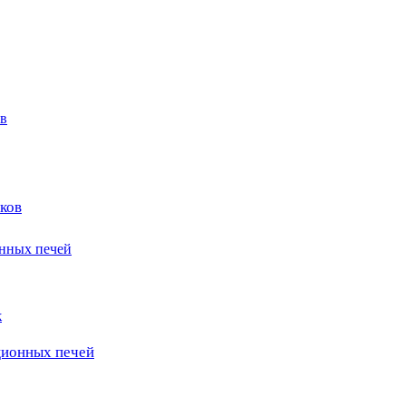
в
ков
онных печей
к
ционных печей