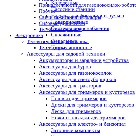
Колодезные
Принадлежности для газонокосилок-робот
Насосные станции
Прочее
Насосы для фонтанов и ручьев
Свечи зажигания и фильтры
Поверхностные
Силовые удлинители
Системы водоснабжения
Тележки и прицепы
Скважинные
Электроника
Фекальные
Телевизоры и видеотехника
Циркуляционные
Телевизоры
Аксессуары для садовой техники
Аккумуляторы и зарядные устройства
Аксессуары для буров
Аксессуары для газонокосилок
Аксессуары для снегоуборщиков
Аксессуары для тракторов
Аксессуары для триммеров и кусторезов
Головки для триммеров
Диски для триммеров и кусторезов
Леска для триммеров
Ножи и насадки для триммеров
Аксессуары для электро- и бензопил
Заточные комплекты