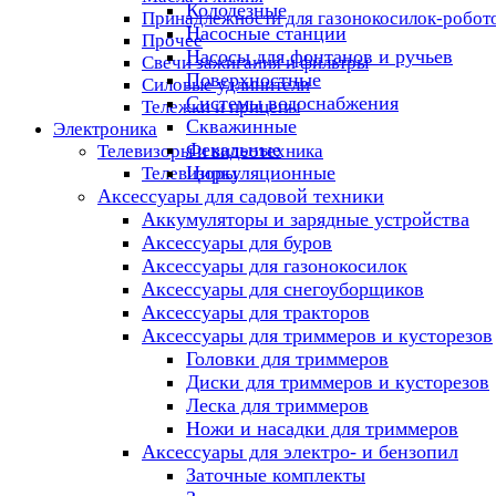
Колодезные
Принадлежности для газонокосилок-робот
Насосные станции
Прочее
Насосы для фонтанов и ручьев
Свечи зажигания и фильтры
Поверхностные
Силовые удлинители
Системы водоснабжения
Тележки и прицепы
Скважинные
Электроника
Фекальные
Телевизоры и видеотехника
Циркуляционные
Телевизоры
Аксессуары для садовой техники
Аккумуляторы и зарядные устройства
Аксессуары для буров
Аксессуары для газонокосилок
Аксессуары для снегоуборщиков
Аксессуары для тракторов
Аксессуары для триммеров и кусторезов
Головки для триммеров
Диски для триммеров и кусторезов
Леска для триммеров
Ножи и насадки для триммеров
Аксессуары для электро- и бензопил
Заточные комплекты