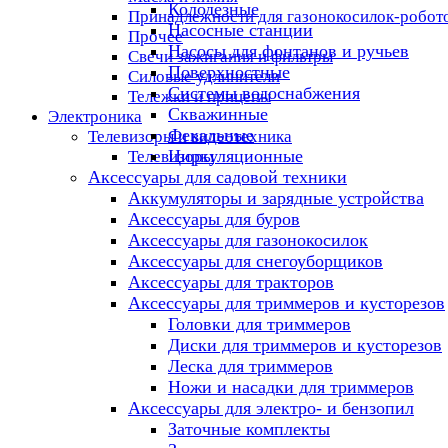
Колодезные
Принадлежности для газонокосилок-робот
Насосные станции
Прочее
Насосы для фонтанов и ручьев
Свечи зажигания и фильтры
Поверхностные
Силовые удлинители
Системы водоснабжения
Тележки и прицепы
Скважинные
Электроника
Фекальные
Телевизоры и видеотехника
Циркуляционные
Телевизоры
Аксессуары для садовой техники
Аккумуляторы и зарядные устройства
Аксессуары для буров
Аксессуары для газонокосилок
Аксессуары для снегоуборщиков
Аксессуары для тракторов
Аксессуары для триммеров и кусторезов
Головки для триммеров
Диски для триммеров и кусторезов
Леска для триммеров
Ножи и насадки для триммеров
Аксессуары для электро- и бензопил
Заточные комплекты