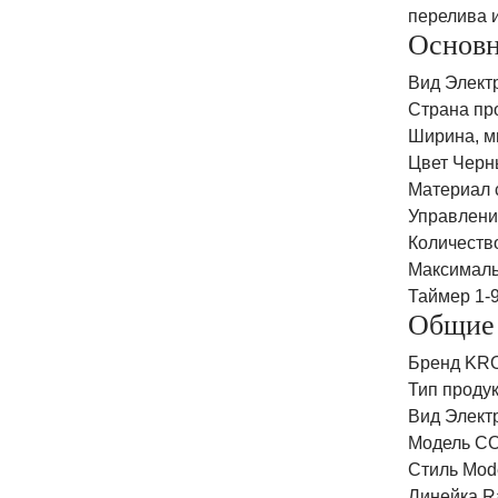
перелива и
Основн
Вид Элект
Страна пр
Ширина, м
Цвет Черн
Материал 
Управление
Количество
Максималь
Таймер 1-9
Общие
Бренд KR
Тип проду
Вид Элект
Модель C
Стиль Mod
Линейка R