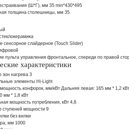
встраивания (Ш*Г), мм 35 min*430*495
ая толщина столешницы, мм 35
н
ый
стеклокерамика
 сенсорное слайдерное (Touch Slider)
ифровой
е пульта управления фронтальное, спереди по правой сто
еские характеристики
 зон нагрева 3
льные элементы Hi-Light
мощность конфорок, мм/кВт Дальняя левая: 165 мм * 1,2 кВт
0 мм * 1,8 кВт
ная мощность потребления, кВт 4,8
о ступеней мощности 9
илки без вилки
ра, мм 1000