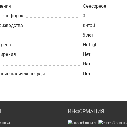
ления
Сенсорное
о конфорок
3
оизводства
Китай
5 лет
грева
Hi-Light
ширения
Нет
Нет
ание наличия посуды
Нет
Ы
ИНФОРМАЦИЯ
ехника