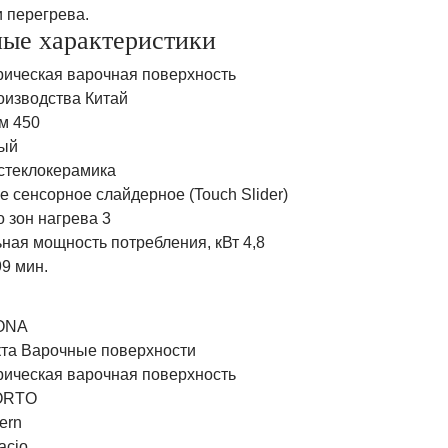
 перегрева.
ые характеристики
рическая варочная поверхность
оизводства Китай
м 450
ый
стеклокерамика
 сенсорное слайдерное (Touch Slider)
 зон нагрева 3
ная мощность потребления, кВт 4,8
9 мин.
ONA
кта Варочные поверхности
рическая варочная поверхность
ORTO
ern
acio