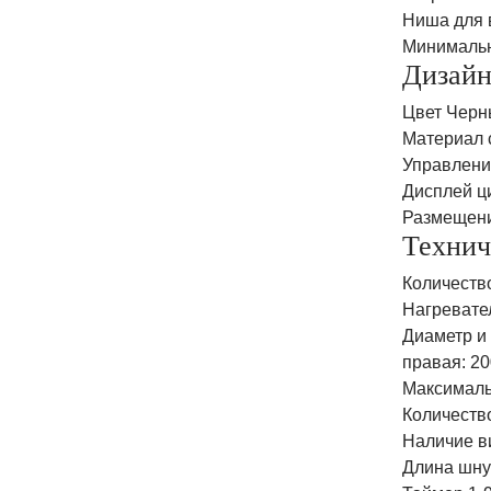
Ниша для 
Минимальн
Дизай
Цвет Черн
Материал 
Управление
Дисплей ц
Размещени
Технич
Количество
Нагревате
Диаметр и 
правая: 20
Максималь
Количеств
Наличие в
Длина шну