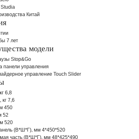
Studia
оизводства Китай
ия
нтии
бы 7 лет
щества модели
аузы Stop&Go
а панели управления
лайдерное управление Touch Slider
ы
кг 6,8
 кг 7,6
м 450
м 52
мм 520
нель (В*Ш*Г), мм 4*450*520
ая часть (В*Ш*Г), мм 48*425*490