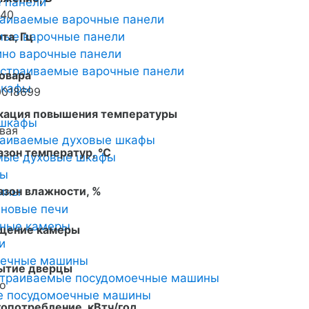
 панели
240
раиваемые варочные панели
мые варочные панели
та, Гц
0
но варочные панели
страиваемые варочные панели
овара
шкафы
0018699
кация повышения температуры
 шкафы
вая
раиваемые духовые шкафы
зон температур, °C
мые духовые шкафы
ты
зон влажности, %
ины
0
новые печи
ьные камеры
щение камеры
и
оечные машины
ытие дверцы
страиваемые посудомоечные машины
о
е посудомоечные машины
опотребление, кВтч/год