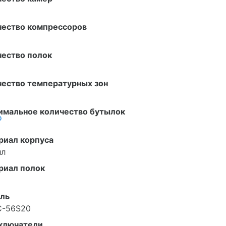
чество компрессоров
чество полок
чество температурных зон
имальное количество бутылок
о
риал корпуса
лл
риал полок
ль
-56S20
ключатели