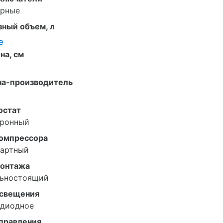
орные
ный объем, л
е
на, см
на-производитель
й
остат
тронный
компрессора
дартный
монтажа
льностоящий
освещения
одиодное
управления