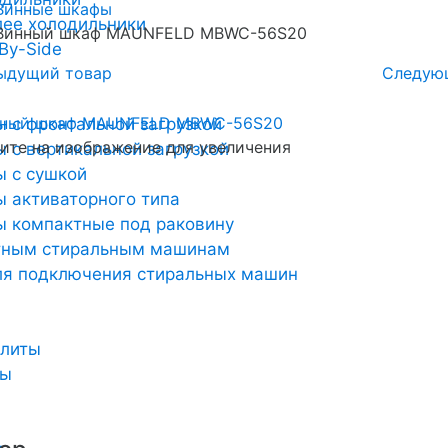
Винные шкафы
лее холодильники
Винный шкаф MAUNFELD MBWC-56S20
By-Side
ыдущий товар
Следую
 с фронтальной загрузкой
те на изображение для увеличения
 с вертикальной загрузкой
 с сушкой
 активаторного типа
 компактные под раковину
тным стиральным машинам
ля подключения стиральных машин
плиты
ты