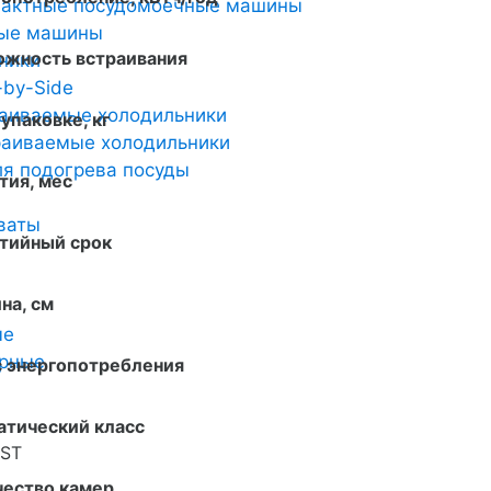
пактные посудомоечные машины
ные машины
ожность встраивания
ники
-by-Side
аиваемые холодильники
 упаковке, кг
аиваемые холодильники
я подогрева посуды
тия, мес
ваты
нтийный срок
на, см
ые
арные
с энергопотребления
атический класс
/ST
чество камер