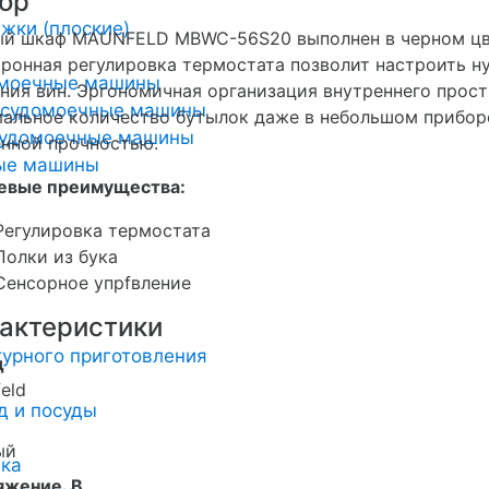
ор
и
жки (плоские)
ый шкаф MAUNFELD MBWC-56S20 выполнен в черном цве
ронная регулировка термостата позволит настроить н
омоечные машины
ния вин. Эргономичная организация внутреннего прос
осудомоечные машины
альное количество бутылок даже в небольшом приборе
удомоечные машины
нной прочностью.
ные машины
евые преимущества:
Регулировка термостата
Полки из бука
Сенсорное упрfвление
актеристики
урного приготовления
д
eld
д и посуды
ый
ика
яжение, В