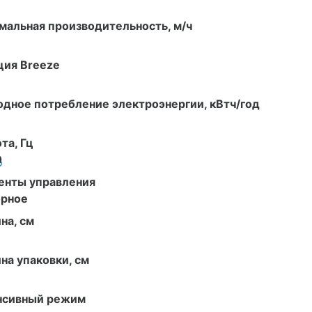
альная производительность, м/ч
ция Breeze
дное потребление электроэнергии, кВтч/год
та, Гц
0
о
енты управления
орное
на, см
на упаковки, см
нсивный режим