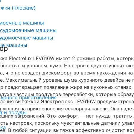
и
жки (плоские)
омоечные машины
осудомоечные машины
удомоечные машины
ные машины
ор
ка Electrolux LFV616W имеет 2 режима работы, котор
бностью и уровнем шума. На первых двух ступенях ск
а, что не создает дискомфорт во время нахождения на
е. Максимальный уровень шума кухонного девайса не
р предотвращает появление жира на кухонных стенах, 
здуха частицы продуктов переработки, которые образ
урного приготовления
ления вытяжкой Электролюкс LFV616W предусмотрена 
рующая на прикосновения сенсорная панель. Она надежн
д и посуды
ешних загрязнений. Это комфорт — нет нужды тратить 
сть настроек, поскольку чувствительные датчики ула
ика
ев. В любой ситуации вытяжка эффективно очистит во