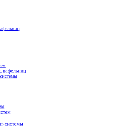
вафельниц
тем
, вафельниц
системы
ем
истем
т-системы