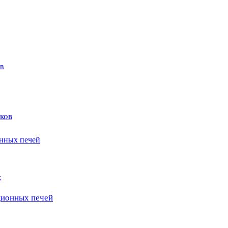
в
ков
онных печей
к
ционных печей