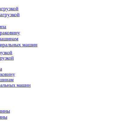
агрузкой
агрузкой
ипа
раковину
 машинам
тиральных машин
рузкой
рузкой
а
аковину
ашинам
ральных машин
шины
ины