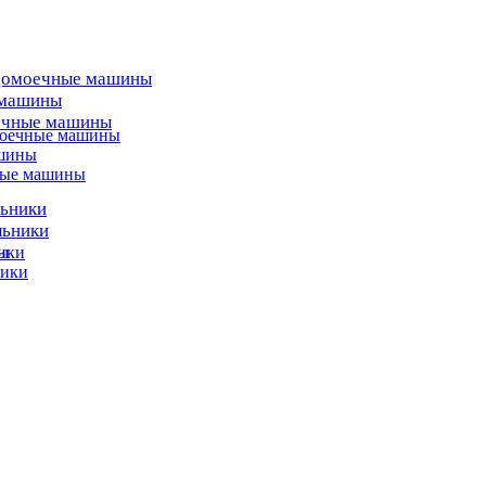
домоечные машины
 машины
ечные машины
моечные машины
ашины
ные машины
льники
льники
ы
ики
ники