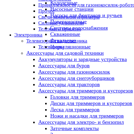
Колодезные
Принадлежности для газонокосилок-робот
Насосные станции
Прочее
Насосы для фонтанов и ручьев
Свечи зажигания и фильтры
Поверхностные
Силовые удлинители
Системы водоснабжения
Тележки и прицепы
Скважинные
Электроника
Фекальные
Телевизоры и видеотехника
Циркуляционные
Телевизоры
Аксессуары для садовой техники
Аккумуляторы и зарядные устройства
Аксессуары для буров
Аксессуары для газонокосилок
Аксессуары для снегоуборщиков
Аксессуары для тракторов
Аксессуары для триммеров и кусторезов
Головки для триммеров
Диски для триммеров и кусторезов
Леска для триммеров
Ножи и насадки для триммеров
Аксессуары для электро- и бензопил
Заточные комплекты