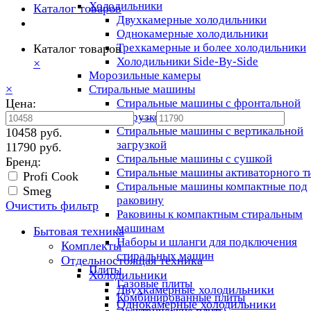
Холодильники
Каталог товаров
Двухкамерные холодильники
Однокамерные холодильники
Трехкамерные и более холодильники
Каталог товаров
Холодильники Side-By-Side
×
Морозильные камеры
×
Стиральные машины
Цена:
Стиральные машины с фронтальной
загрузкой
—
Стиральные машины с вертикальной
10458 руб.
загрузкой
11790 руб.
Стиральные машины с сушкой
Бренд:
Стиральные машины активаторного т
Profi Cook
Стиральные машины компактные под
Smeg
раковину
Очистить фильтр
Раковины к компактным стиральным
машинам
Бытовая техника
Наборы и шланги для подключения
Комплекты
стиральных машин
Отдельностоящая техника
Плиты
Холодильники
Газовые плиты
Двухкамерные холодильники
Комбинированные плиты
Однокамерные холодильники