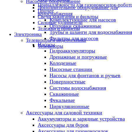
Насосное оборудование
Принадлежности для газонокосилок-робот
Дополнительное оборудование для
Прочее
водоснабжения
Свечи зажигания и фильтры
Комплектующие для насосов
Силовые удлинители
Оголовки скважинные
Тележки и прицепы
Трубы и шланги для водоснабжени
Электроника
Фильтры для насосов
Телевизоры и видеотехника
Насосы
Телевизоры
Гидроаккумуляторы
Дренажные и погружные
Колодезные
Насосные станции
Насосы для фонтанов и ручьев
Поверхностные
Системы водоснабжения
Скважинные
Фекальные
Циркуляционные
Аксессуары для садовой техники
Аккумуляторы и зарядные устройства
Аксессуары для буров
Аксессуары для газонокосилок