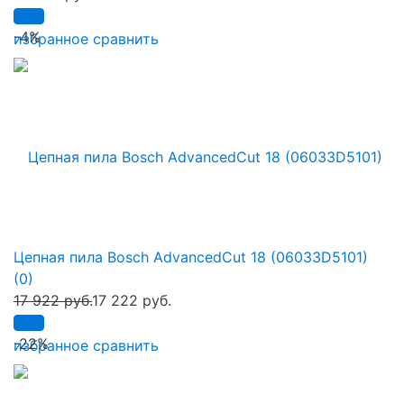
-4%
избранное
сравнить
Цепная пила Bosch AdvancedCut 18 (06033D5101)
(0)
17 922 руб.
17 222 руб.
-22%
избранное
сравнить