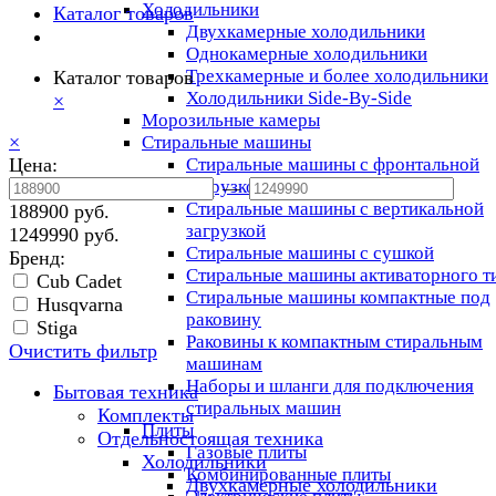
Холодильники
Каталог товаров
Двухкамерные холодильники
Однокамерные холодильники
Трехкамерные и более холодильники
Каталог товаров
Холодильники Side-By-Side
×
Морозильные камеры
×
Стиральные машины
Цена:
Стиральные машины с фронтальной
загрузкой
—
Стиральные машины с вертикальной
188900 руб.
загрузкой
1249990 руб.
Стиральные машины с сушкой
Бренд:
Стиральные машины активаторного т
Cub Cadet
Стиральные машины компактные под
Husqvarna
раковину
Stiga
Раковины к компактным стиральным
Очистить фильтр
машинам
Наборы и шланги для подключения
Бытовая техника
стиральных машин
Комплекты
Плиты
Отдельностоящая техника
Газовые плиты
Холодильники
Комбинированные плиты
Двухкамерные холодильники