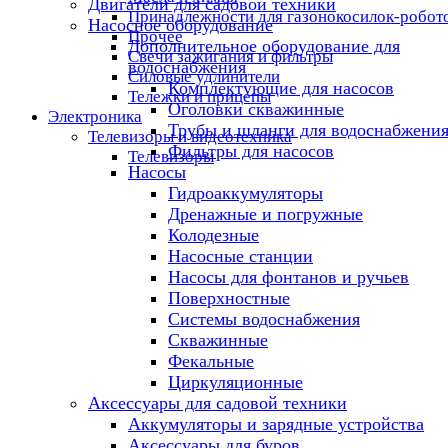
Двигатели для садовой техники
Принадлежности для газонокосилок-робот
Насосное оборудование
Прочее
Дополнительное оборудование для
Свечи зажигания и фильтры
водоснабжения
Силовые удлинители
Комплектующие для насосов
Тележки и прицепы
Оголовки скважинные
Электроника
Трубы и шланги для водоснабжени
Телевизоры и видеотехника
Фильтры для насосов
Телевизоры
Насосы
Гидроаккумуляторы
Дренажные и погружные
Колодезные
Насосные станции
Насосы для фонтанов и ручьев
Поверхностные
Системы водоснабжения
Скважинные
Фекальные
Циркуляционные
Аксессуары для садовой техники
Аккумуляторы и зарядные устройства
Аксессуары для буров