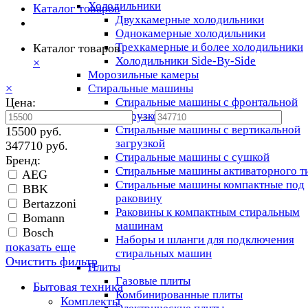
Холодильники
Каталог товаров
Двухкамерные холодильники
Однокамерные холодильники
Трехкамерные и более холодильники
Каталог товаров
Холодильники Side-By-Side
×
Морозильные камеры
×
Стиральные машины
Цена:
Стиральные машины с фронтальной
загрузкой
—
Стиральные машины с вертикальной
15500 руб.
загрузкой
347710 руб.
Стиральные машины с сушкой
Бренд:
Стиральные машины активаторного т
AEG
Стиральные машины компактные под
BBK
раковину
Bertazzoni
Раковины к компактным стиральным
Bomann
машинам
Bosch
Наборы и шланги для подключения
показать еще
стиральных машин
Очистить фильтр
Плиты
Газовые плиты
Бытовая техника
Комбинированные плиты
Комплекты