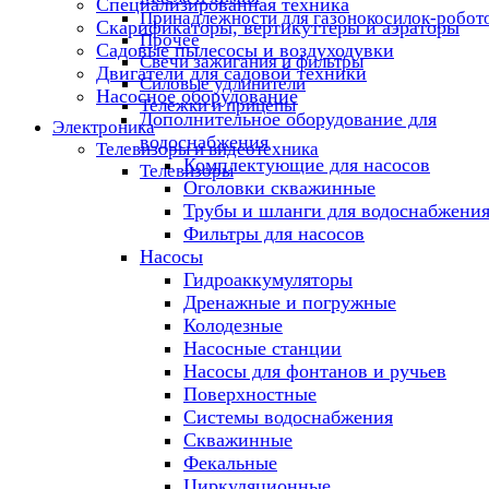
Специализированная техника
Принадлежности для газонокосилок-робот
Скарификаторы, вертикуттеры и аэраторы
Прочее
Садовые пылесосы и воздуходувки
Свечи зажигания и фильтры
Двигатели для садовой техники
Силовые удлинители
Насосное оборудование
Тележки и прицепы
Дополнительное оборудование для
Электроника
водоснабжения
Телевизоры и видеотехника
Комплектующие для насосов
Телевизоры
Оголовки скважинные
Трубы и шланги для водоснабжени
Фильтры для насосов
Насосы
Гидроаккумуляторы
Дренажные и погружные
Колодезные
Насосные станции
Насосы для фонтанов и ручьев
Поверхностные
Системы водоснабжения
Скважинные
Фекальные
Циркуляционные