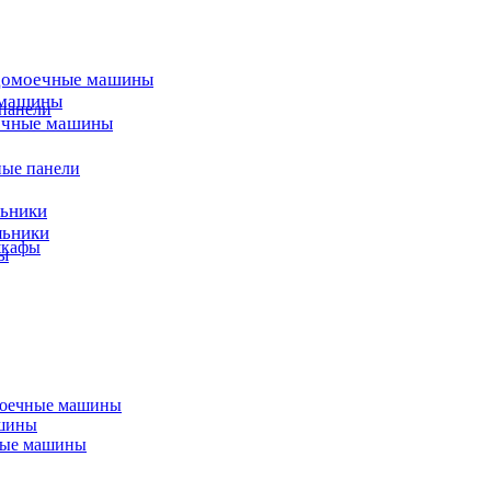
домоечные машины
 машины
 панели
ечные машины
ные панели
льники
льники
шкафы
ы
моечные машины
ашины
ные машины