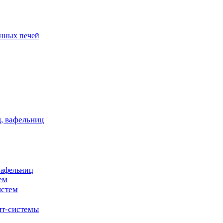
онных печей
, вафельниц
вафельниц
ем
истем
т-системы