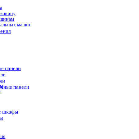
а
аковину
ашинам
ральных машин
ления
ые панели
ели
ли
ны
очные панели
ы
е шкафы
фы
ния