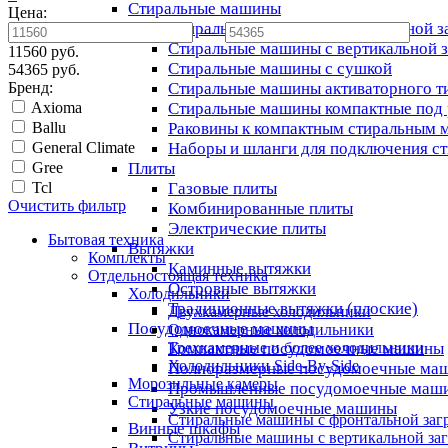
Стиральные машины
Цена:
Стиральные машины с фронтальной з
—
Стиральные машины с вертикальной з
11560 руб.
Стиральные машины с сушкой
54365 руб.
Бренд:
Стиральные машины активаторного т
Axioma
Стиральные машины компактные под 
Ballu
Раковины к компактным стиральным
General Climate
Наборы и шланги для подключения с
Gree
Плиты
Tcl
Газовые плиты
Очистить фильтр
Комбинированные плиты
Электрические плиты
Бытовая техника
Вытяжки
Комплекты
Каминные вытяжки
Отдельностоящая техника
Островные вытяжки
Холодильники
Традиционные вытяжки (плоские)
Двухкамерные холодильники
Посудомоечные машины
Однокамерные холодильники
Компактные посудомоечные машины
Трехкамерные и более холодильники
Холодильники Side-By-Side
Полноразмерные посудомоечные ма
Морозильные камеры
Промышленные посудомоечные маш
Стиральные машины
Узкие посудомоечные машины
Стиральные машины с фронтальной заг
Винные шкафы
Стиральные машины с вертикальной заг