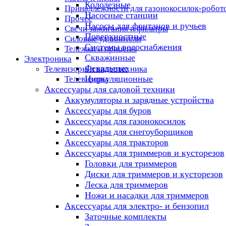
Колодезные
Принадлежности для газонокосилок-робот
Насосные станции
Прочее
Насосы для фонтанов и ручьев
Свечи зажигания и фильтры
Поверхностные
Силовые удлинители
Системы водоснабжения
Тележки и прицепы
Скважинные
Электроника
Фекальные
Телевизоры и видеотехника
Циркуляционные
Телевизоры
Аксессуары для садовой техники
Аккумуляторы и зарядные устройства
Аксессуары для буров
Аксессуары для газонокосилок
Аксессуары для снегоуборщиков
Аксессуары для тракторов
Аксессуары для триммеров и кусторезов
Головки для триммеров
Диски для триммеров и кусторезов
Леска для триммеров
Ножи и насадки для триммеров
Аксессуары для электро- и бензопил
Заточные комплекты