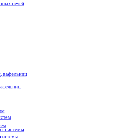
онных печей
, вафельниц
вафельниц
ем
истем
тем
т-системы
системы