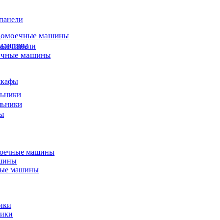
 панели
домоечные машины
 машины
ные панели
ечные машины
шкафы
льники
льники
ы
моечные машины
ашины
ные машины
ики
ники