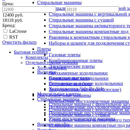
Стиральные машины
Цена:
Стиральные машины с фронтальной з
—
Стиральные машины с вертикальной з
12400 руб.
Стиральные машины с сушкой
18118 руб.
Бренд:
Стиральные машины активаторного т
LaCrosse
Стиральные машины компактные под 
RST
Раковины к компактным стиральным
Очистить фильтр
Наборы и шланги для подключения с
Плиты
Бытовая техника
Газовые плиты
Комплекты
Комбинированные плиты
Отдельностоящая техника
Электрические плиты
Холодильники
Вытяжки
Двухкамерные холодильники
Каминные вытяжки
Однокамерные холодильники
Островные вытяжки
Трехкамерные и более холодильники
Холодильники Side-By-Side
Традиционные вытяжки (плоские)
Морозильные камеры
Посудомоечные машины
Стиральные машины
Компактные посудомоечные машины
Стиральные машины с фронтальной заг
Полноразмерные посудомоечные ма
Стиральные машины с вертикальной заг
Промышленные посудомоечные маш
Стиральные машины с сушкой
Узкие посудомоечные машины
Стиральные машины активаторного тип
Винные шкафы
Стиральные машины компактные под р