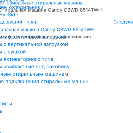
Встраиваемые стиральные машины
лее холодильники
Cтиральная машина Candy CBWD 8514TWH
By-Side
дыдущий товар
Следую
мите на изображение для увеличения
 с фронтальной загрузкой
 с вертикальной загрузкой
 с сушкой
 активаторного типа
 компактные под раковину
тным стиральным машинам
ля подключения стиральных машин
плиты
ты