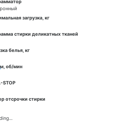
рамматор
тронный
мальная загрузка, кг
рамма стирки деликатных тканей
зка белья, кг
м, об/мин
о
-STOP
р отсрочки стирки