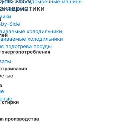
рутто (кг): 70
пактные посудомоечные машины
актеристики
ные машины
ники
д
-by-Side
y
аиваемые холодильники
лей
аиваемые холодильники
я подогрева посуды
с энергопотребления
ваты
страивания
остью
а
ые
арные
 стирки
на производства
й