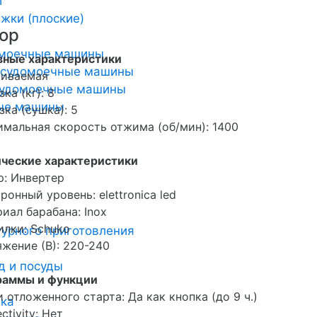
и
жки (плоские)
ор
омоечные машины
вные характеристики
осудомоечные машины
аиваемая
удомоечные машины
зка (кг): 8
ные машины
зка (сушка): 5
мальная скорость отжима (об/мин): 1400
ические характеристики
: Инвертер
ронный уровень: elettronica led
иал барабана: Inox
илки: Schuko
урного приготовления
жение (В): 220-240
д и посуды
раммы и функции
 отложенного старта: Да как кнопка (до 9 ч.)
ика
ctivity: Нет