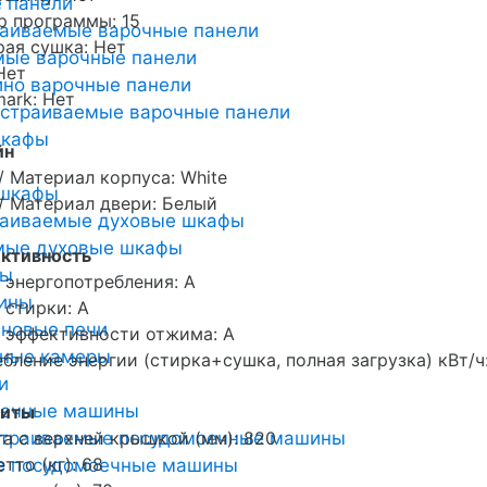
 панели
р программы: 15
раиваемые варочные панели
ая сушка: Нет
мые варочные панели
Нет
но варочные панели
ark: Нет
страиваемые варочные панели
шкафы
йн
/ Материал корпуса: White
 шкафы
/ Материал двери: Белый
раиваемые духовые шкафы
мые духовые шкафы
ктивность
ты
 энергопотребления: A
ины
 стирки: A
новые печи
 эффективности отжима: A
ьные камеры
бление энергии (стирка+сушка, полная загрузка) кВт/ч:
и
оечные машины
риты
страиваемые посудомоечные машины
а с верхней крышкой (мм): 820
етто (кг): 68
е посудомоечные машины