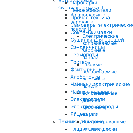
Встраиваемая
Пароварки
бытовая техника
Пеновзбиватели
Встраиваемые
Прочая техника
варочные
Самовары электрически
панели
Соковыжималки
Электрические
Сушилки для овощей
встраиваемые
Сэндвичницы
варочные
Термопоты
панели
Тостеры
Газовые
Фритюрницы
встраиваемые
Хлебопечки
варочные
Чайники электрические
панели
Чайные машины
Встраиваемые
Электрогрили
домино
Электросковороды
варочные
Яйцеварки
панели
Техника для дома
Комбинированные
встраиваемые
Гладильные доски