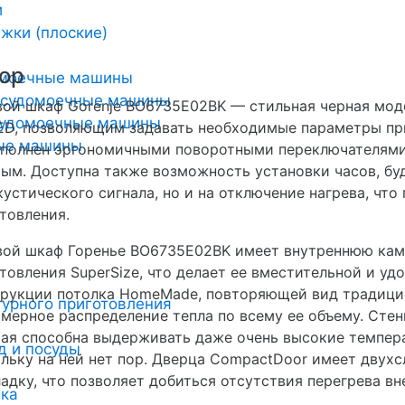
и
жки (плоские)
ор
омоечные машины
осудомоечные машины
ой шкаф Gorenje BO6735E02BK — стильная черная мо
удомоечные машины
ED, позволяющим задавать необходимые параметры пр
ные машины
полнен эргономичными поворотными переключателями,
ым. Доступна также возможность установки часов, бу
кустического сигнала, но и на отключение нагрева, чт
товления.
вой шкаф Горенье BO6735E02BK имеет внутреннюю ка
товления SuperSize, что делает ее вместительной и уд
рукции потолка HomeMade, повторяющей вид традицио
урного приготовления
мерное распределение тепла по всему ее объему. Сте
ая способна выдерживать даже очень высокие темпера
д и посуды
льку на ней нет пор. Дверца CompactDoor имеет дву
адку, что позволяет добиться отсутствия перегрева в
ика