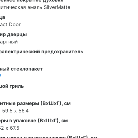
итическая эмаль SilverMatte
ца
act Door
ир дверцы
дартный
оэлектрический предохранитель
ный стеклопакет
о
шой гриль
итные размеры (ВxШxГ), см
х 59.5 х 56.4
ры в упаковке (ВxШxГ), см
62 х 67.5
ры ниши для встраивания (ВxШxГ), см