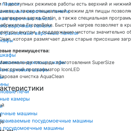
 панели
 11 доступных режимов работы есть верхний и нижний 
аниях, а также специальный режим для пиццы позволя
раиваемые варочные панели
 запекания верха Gratin, а также специальная програ
мые варочные панели
абрикатов FrozenBake. Быстрый нагрев позволяет в к
но варочные панели
ратуры внутри, а поддержание чистоты значительно о
страиваемые варочные панели
lean, которая размягчает даже старые присохшие загр
шкафы
евые преимущества:
 шкафы
раиваемые духовые шкафы
Максимальная площадь приготовления SuperSize
Сенсорный программатор IconLED
мые духовые шкафы
Паровая очистка AquaClean
ты
ины
актеристики
новые печи
ьные камеры
ый
и
оечные машины
д
страиваемые посудомоечные машины
je
е посудомоечные машины
а, см