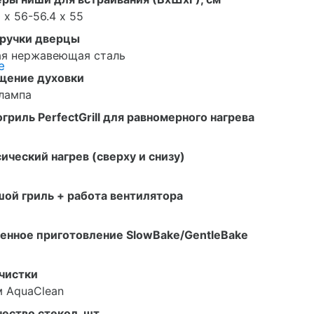
 х 56-56.4 х 55
 ручки дверцы
ая нержавеющая сталь
е
щение духовки
лампа
гриль PerfectGrill для равномерного нагрева
ический нагрев (сверху и снизу)
ой гриль + работа вентилятора
енное приготовление SlowBake/GentleBake
чистки
 AquaClean
ество стекол, шт