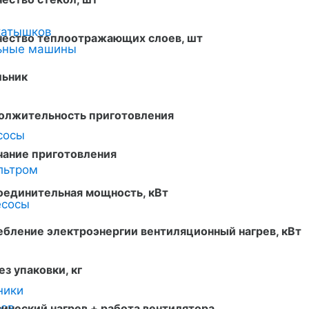
катышков
чество теплоотражающих слоев, шт
льные машины
льник
олжительность приготовления
сосы
чание приготовления
льтром
оединительная мощность, кВт
есосы
бление электроэнергии вентиляционный нагрев, кВт
ез упаковки, кг
ники
ров
ический нагрев + работа вентилятора