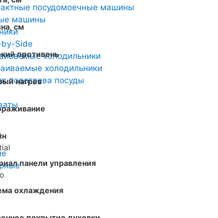
пактные посудомоечные машины
ные машины
на, см
ники
-by-Side
окий противень
аиваемые холодильники
аиваемые холодильники
я подогрева посуды
рый нагрев
ваты
ораживание
йн
ial
ые
риал панели управления
арные
о
ема охлаждения
реннее покрытие духовки