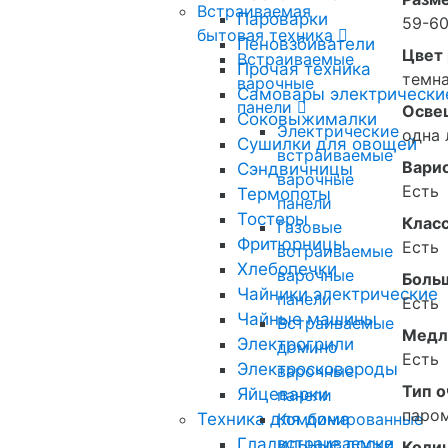
Встраиваемая
Пароварки
59-60
бытовая техника
Пеновзбиватели
Цвет
Встраиваемые
Прочая техника
темн
варочные
Самовары электрически
панели
Осве
Соковыжималки
Электрические
одна 
Сушилки для овощей
встраиваемые
Варио
Сэндвичницы
варочные
Есть
Термопоты
панели
Тостеры
Класс
Газовые
Фритюрницы
Есть
встраиваемые
Хлебопечки
варочные
Больш
Чайники электрические
панели
Есть
Чайные машины
Встраиваемые
Медл
Электрогрили
домино
Есть
Электросковороды
варочные
Тип о
Яйцеварки
панели
паром
Техника для дома
Комбинированные
встраиваемые
Гладильные доски
Колич