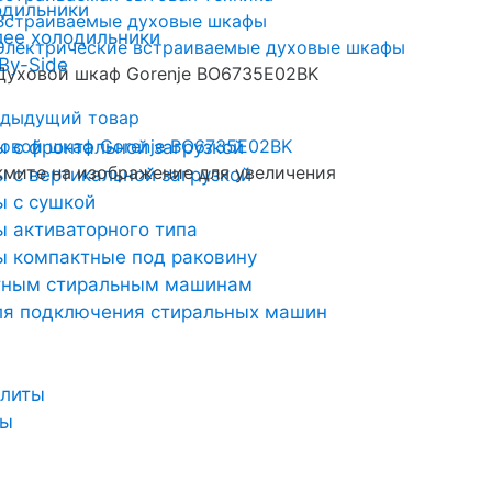
одильники
Встраиваемые духовые шкафы
лее холодильники
Электрические встраиваемые духовые шкафы
By-Side
Духовой шкаф Gorenje BO6735E02BK
дыдущий товар
 с фронтальной загрузкой
мите на изображение для увеличения
 с вертикальной загрузкой
 с сушкой
 активаторного типа
 компактные под раковину
тным стиральным машинам
ля подключения стиральных машин
плиты
ты