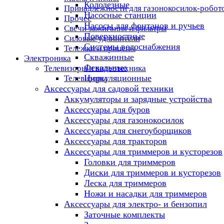
Колодезные
Принадлежности для газонокосилок-робот
Насосные станции
Прочее
Насосы для фонтанов и ручьев
Свечи зажигания и фильтры
Поверхностные
Силовые удлинители
Системы водоснабжения
Тележки и прицепы
Скважинные
Электроника
Фекальные
Телевизоры и видеотехника
Циркуляционные
Телевизоры
Аксессуары для садовой техники
Аккумуляторы и зарядные устройства
Аксессуары для буров
Аксессуары для газонокосилок
Аксессуары для снегоуборщиков
Аксессуары для тракторов
Аксессуары для триммеров и кусторезов
Головки для триммеров
Диски для триммеров и кусторезов
Леска для триммеров
Ножи и насадки для триммеров
Аксессуары для электро- и бензопил
Заточные комплекты