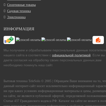
Спортивные товары
Садовая техника
Электроника
ИНФОРМАЦИЯ
Мы получаем и обрабатываем персональные данные посетител
нашего сайта в соответствии с
официальной политикой
. Если вы
даете согласия на обработку своих персональных данных,вам
необходимо покинуть наш сайт.
Бытовая техника TeleSolo © 2005 | Обращаем Ваше внимание на то, чт
данный интернет-сайт носит исключительно информационный характе
ни при каких условиях информационные материалы и цены, размеще
на сайте, не являются публичной офертой, определяемой положениям
Статьи 437 Гражданского кодекса РФ. Каталог на сайте не может в по
мере передавать достоверную информацию о свойствах, комплектации