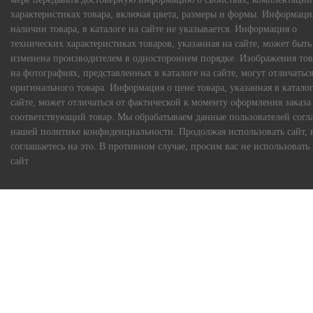
характеристиках товара, включая цвета, размеры и формы. Информаци
наличии товара, в каталоге на сайте не указывается. Информация о
технических характеристиках товаров, указанная на сайте, может быть
изменена производителем в одностороннем порядке. Изображения тов
на фотографиях, представленных в каталоге на сайте, могут отличаться
оригинального товара. Информация о цене товара, указанная в каталог
сайте, может отличаться от фактической к моменту оформления заказа
соответствующий товар. Мы обрабатываем данные пользователей согл
нашей политике конфиденциальности. Продолжая использовать сайт, 
соглашаетесь на это. В противном случае, просим вас не использовать
сайт