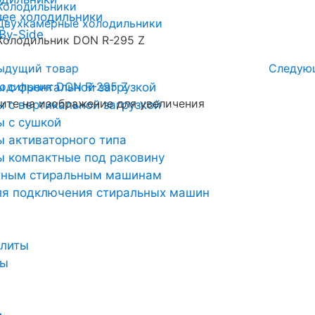
Холодильники
лее холодильники
Двухкамерные холодильники
By-Side
Холодильник DON R-295 Z
ыдущий товар
Следую
 с фронтальной загрузкой
те на изображение для увеличения
 с вертикальной загрузкой
 с сушкой
 активаторного типа
 компактные под раковину
тным стиральным машинам
ля подключения стиральных машин
плиты
ты