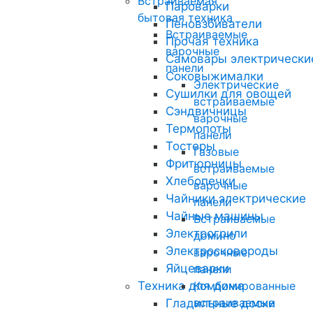
Встраиваемая
Пароварки
бытовая техника
Пеновзбиватели
Встраиваемые
Прочая техника
варочные
Самовары электрически
панели
Соковыжималки
Электрические
Сушилки для овощей
встраиваемые
Сэндвичницы
варочные
Термопоты
панели
Тостеры
Газовые
Фритюрницы
встраиваемые
Хлебопечки
варочные
Чайники электрические
панели
Чайные машины
Встраиваемые
Электрогрили
домино
Электросковороды
варочные
Яйцеварки
панели
Техника для дома
Комбинированные
встраиваемые
Гладильные доски