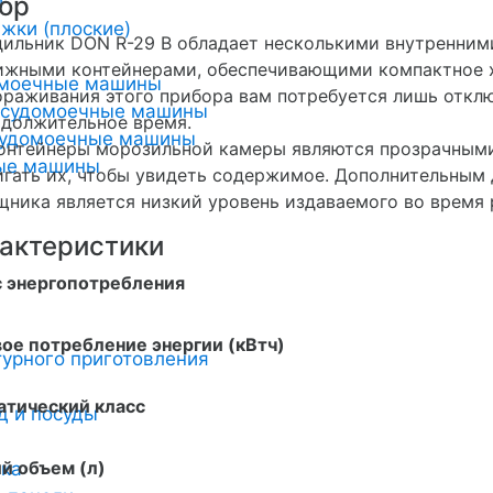
и
ор
жки (плоские)
ильник DON R-29 B обладает несколькими внутренним
ижными контейнерами, обеспечивающими компактное х
омоечные машины
раживания этого прибора вам потребуется лишь отключ
осудомоечные машины
должительное время.
удомоечные машины
онтейнеры морозильной камеры являются прозрачными,
ные машины
гать их, чтобы увидеть содержимое. Дополнительным
ника является низкий уровень издаваемого во время 
актеристики
с энергопотребления
ое потребление энергии (кВтч)
урного приготовления
атический класс
д и посуды
й объем (л)
ика