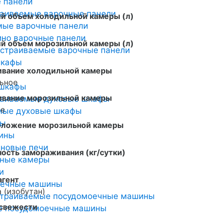
 панели
раиваемые варочные панели
й объем холодильной камеры (л)
мые варочные панели
но варочные панели
й объем морозильной камеры (л)
страиваемые варочные панели
шкафы
ивание холодильной камеры
ьное
 шкафы
ивание морозильной камеры
раиваемые духовые шкафы
ое
мые духовые шкафы
ты
оложение морозильной камеры
ины
новые печи
ость замораживания (кг/сутки)
ьные камеры
и
агент
оечные машины
 (изобутан)
страиваемые посудомоечные машины
 свежести
е посудомоечные машины