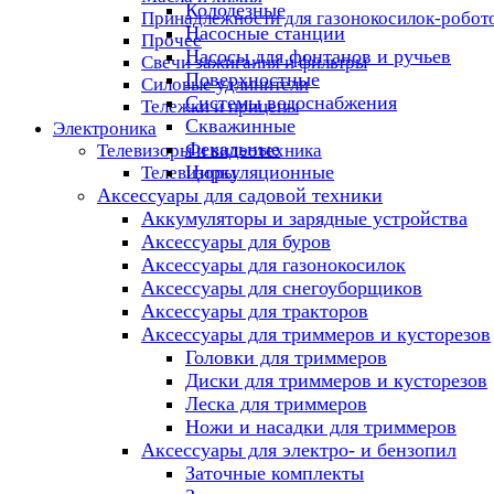
Колодезные
Принадлежности для газонокосилок-робот
Насосные станции
Прочее
Насосы для фонтанов и ручьев
Свечи зажигания и фильтры
Поверхностные
Силовые удлинители
Системы водоснабжения
Тележки и прицепы
Скважинные
Электроника
Фекальные
Телевизоры и видеотехника
Циркуляционные
Телевизоры
Аксессуары для садовой техники
Аккумуляторы и зарядные устройства
Аксессуары для буров
Аксессуары для газонокосилок
Аксессуары для снегоуборщиков
Аксессуары для тракторов
Аксессуары для триммеров и кусторезов
Головки для триммеров
Диски для триммеров и кусторезов
Леска для триммеров
Ножи и насадки для триммеров
Аксессуары для электро- и бензопил
Заточные комплекты