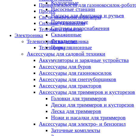
Колодезные
Принадлежности для газонокосилок-робот
Насосные станции
Прочее
Насосы для фонтанов и ручьев
Свечи зажигания и фильтры
Поверхностные
Силовые удлинители
Системы водоснабжения
Тележки и прицепы
Скважинные
Электроника
Фекальные
Телевизоры и видеотехника
Циркуляционные
Телевизоры
Аксессуары для садовой техники
Аккумуляторы и зарядные устройства
Аксессуары для буров
Аксессуары для газонокосилок
Аксессуары для снегоуборщиков
Аксессуары для тракторов
Аксессуары для триммеров и кусторезов
Головки для триммеров
Диски для триммеров и кусторезов
Леска для триммеров
Ножи и насадки для триммеров
Аксессуары для электро- и бензопил
Заточные комплекты