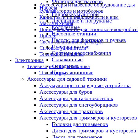
Фильтры для насосов
Аксессуары и навесное оборудование для
Насосы
культиваторов и мотоблоков
Гидроаккумуляторы
Канистры и принадлежности к ним
Дренажные и погружные
Масла и химия
Колодезные
Принадлежности для газонокосилок-робот
Насосные станции
Прочее
Насосы для фонтанов и ручьев
Свечи зажигания и фильтры
Поверхностные
Силовые удлинители
Системы водоснабжения
Тележки и прицепы
Скважинные
Электроника
Фекальные
Телевизоры и видеотехника
Циркуляционные
Телевизоры
Аксессуары для садовой техники
Аккумуляторы и зарядные устройства
Аксессуары для буров
Аксессуары для газонокосилок
Аксессуары для снегоуборщиков
Аксессуары для тракторов
Аксессуары для триммеров и кусторезов
Головки для триммеров
Диски для триммеров и кусторезов
Леска для триммеров