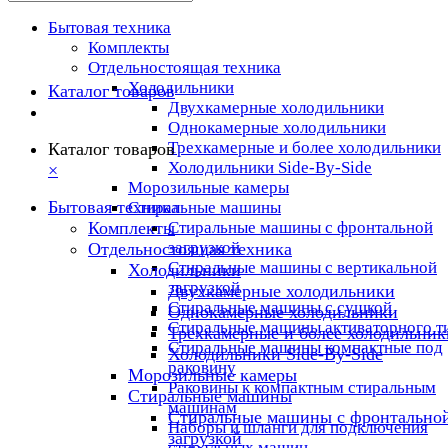
Бытовая техника
Комплекты
Отдельностоящая техника
Холодильники
Каталог товаров
Двухкамерные холодильники
Однокамерные холодильники
Трехкамерные и более холодильники
Каталог товаров
Холодильники Side-By-Side
×
Морозильные камеры
Бытовая техника
Стиральные машины
Комплекты
Стиральные машины с фронтальной
загрузкой
Отдельностоящая техника
Стиральные машины с вертикальной
Холодильники
загрузкой
Двухкамерные холодильники
Стиральные машины с сушкой
Однокамерные холодильники
Стиральные машины активаторного т
Трехкамерные и более холодильник
Стиральные машины компактные под
Холодильники Side-By-Side
раковину
Морозильные камеры
Раковины к компактным стиральным
Стиральные машины
машинам
Стиральные машины с фронтально
Наборы и шланги для подключения
загрузкой
стиральных машин