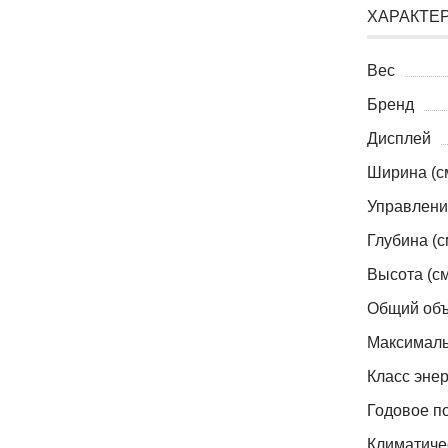
ХАРАКТЕ
Вес
Бренд
Дисплей
Ширина (с
Управлени
Глубина (с
Высота (см
Общий объ
Максималь
Класс эне
Годовое по
Климатиче