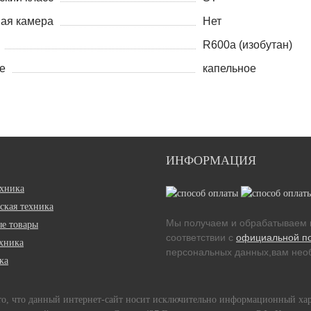
ая камера
Нет
R600a (изобутан)
е
капельное
ИНФОРМАЦИЯ
ехника
ская техника
Мы получаем и обрабатываем 
е товары
соответствии с
официальной п
ехника
персональных данных,вам необ
ка
 то, что данный интернет-сайт носит исключительно информационный ха