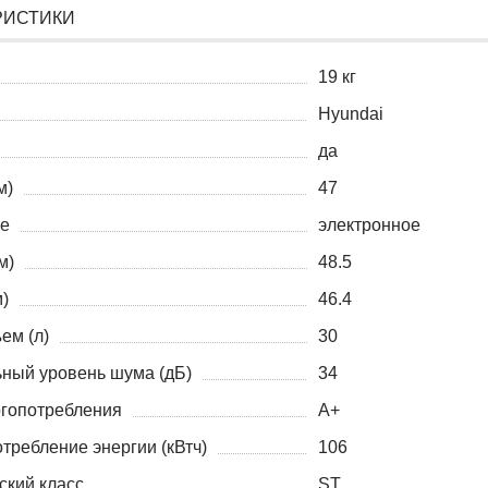
РИСТИКИ
19 кг
Hyundai
да
м)
47
е
электронное
м)
48.5
)
46.4
ем (л)
30
ный уровень шума (дБ)
34
ргопотребления
A+
требление энергии (кВтч)
106
ский класс
ST