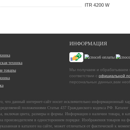
ITR 4200 W
ИНФОРМАЦИЯ
ехника
ская техника
Мы получаем и обрабатываем 
е товары
соответствии с
официальной п
ехника
персональных данных,вам необ
ка
 то, что данный интернет-сайт носит исключительно информационный ха
пределяемой положениями Статьи 437 Гражданского кодекса РФ. Каталог 
, включая цвета, размеры и формы. Информация о наличии товара, в кат
ена производителем в одностороннем порядке. Изображения товаров на фо
 указанная в каталоге на сайте, может отличаться от фактической к мом