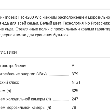
ик Indesit ITR 4200 W с нижним расположением морозильно
 еда для всей семьи. Белый цвет. Технология No Frost сн
ие льда. Стеклянные полки с профильными краями гарантир
дверная полка для хранения бутылок.
РИСТИКИ
ргопотребления
A
требление энергии (кВтч)
379
ский класс
N ST
ем (л)
325
ем холодильной камеры (л)
247
ем морозильной камеры (л)
78