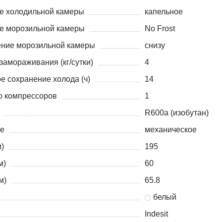
е холодильной камеры
капельное
е морозильной камеры
No Frost
ние морозильной камеры
снизу
замораживания (кг/сутки)
4
е сохранение холода (ч)
14
о компрессоров
1
R600a (изобутан)
е
механическое
)
195
м)
60
м)
65.8
белый
Indesit