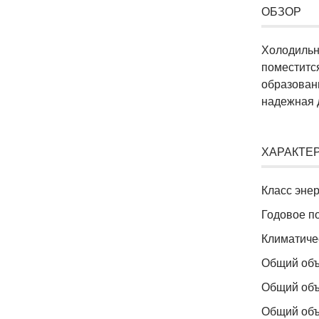
ОБЗОР
Холодильн
поместится
образован
надежная 
ХАРАКТЕ
Класс эне
Годовое по
Климатиче
Общий объ
Общий объ
Общий объ