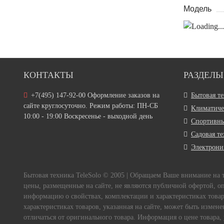
Модель
КОНТАКТЫ
РАЗДЕЛЫ
+7(495) 147-92-00 Оформление заказов на
Бытовая т
сайте круглосуточно. Режим работы: ПН-СБ
Климатиче
10:00 - 19:00 Воскресенье - выходной день
Спортивны
Садовая т
Электрони
Бытовая техника TeleSolo © 2005 | Обращаем Ваше внимание на
цены, размещенные на сайте, не являются публичной офертой, о
информацию о свойствах, комплектации и характеристиках товара
характеристиках товаров, указанная на сайте, может быть измен
отличаться от оригинального товара. Информация о цене товара,