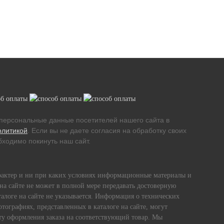
персональные данные посетителей нашего сайта в
олитикой
. Если вы не даете согласия на обработку своих
ходимо покинуть наш сайт.
рактер и ни при каких условиях информационные материалы и
на сайте не может в полной мере передавать достоверную
алоге на сайте не указывается. Информация о технических
тографиях, представленных в каталоге на сайте, могут
енту оформления заказа на соответствующий товар. Мы