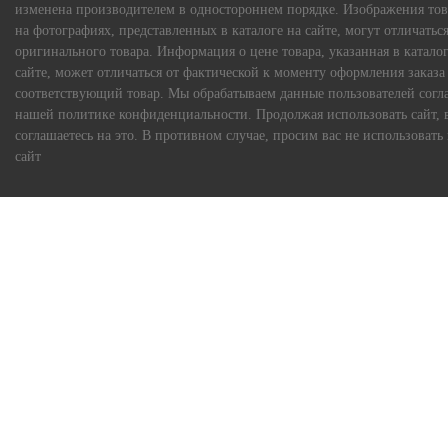
изменена производителем в одностороннем порядке. Изображения тов
на фотографиях, представленных в каталоге на сайте, могут отличаться
оригинального товара. Информация о цене товара, указанная в каталог
сайте, может отличаться от фактической к моменту оформления заказа
соответствующий товар. Мы обрабатываем данные пользователей согл
нашей политике конфиденциальности. Продолжая использовать сайт, 
соглашаетесь на это. В противном случае, просим вас не использовать
сайт