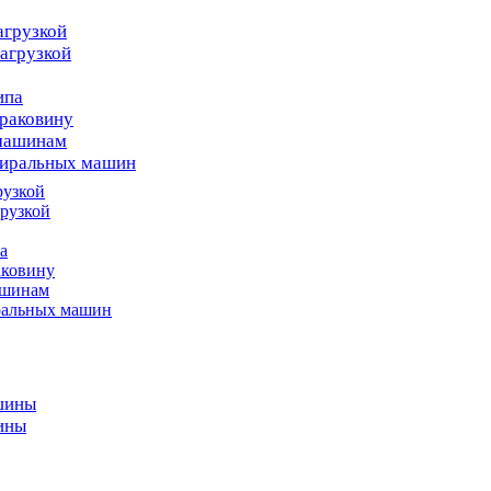
агрузкой
агрузкой
ипа
раковину
 машинам
тиральных машин
рузкой
рузкой
а
аковину
ашинам
ральных машин
шины
ины