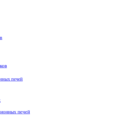
в
ков
онных печей
к
ционных печей