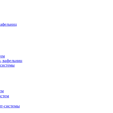
вафельниц
тем
, вафельниц
системы
ем
истем
т-системы