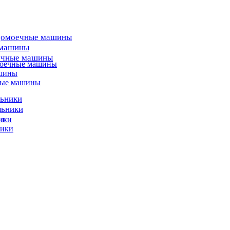
домоечные машины
 машины
ечные машины
моечные машины
ашины
ные машины
льники
льники
ы
ики
ники