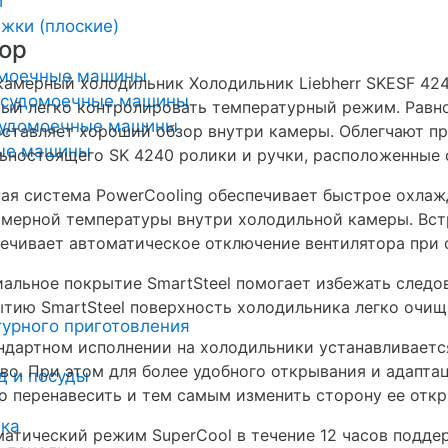
и
жки (плоские)
ор
омоечные машины
амерный холодильник Холодильник Liebherr SKESF 424
осудомоечные машины
ый легко контролировать температурный режим. Рав
удомоечные машины
ставляет хороший обзор внутри камеры. Облегчают п
ные машины
ьностоящего SK 4240 ролики и ручки, расположенные 
я система PowerCooling обеспечивает быстрое охлаж
мерной температуры внутри холодильной камеры. Вс
ечивает автоматическое отключение вентилятора при 
альное покрытие SmartSteel помогает избежать следов
тию SmartSteel поверхность холодильника легко очищ
урного приготовления
ндартном исполнении на холодильники устанавливается
во. При этом для более удобного открывания и адапта
д и посуды
 перенавесить и тем самым изменить сторону ее откр
ика
атический режим SuperCool в течение 12 часов подде