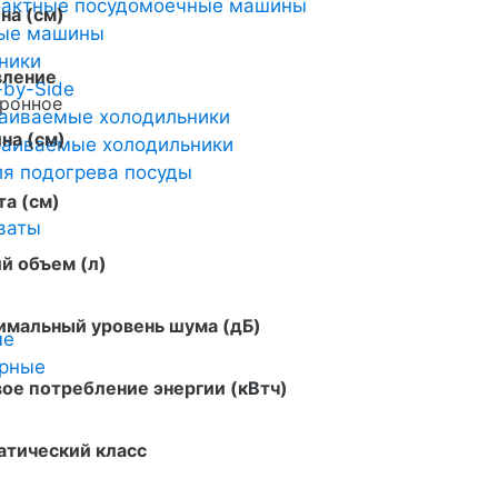
пактные посудомоечные машины
на (см)
ные машины
ники
вление
-by-Side
тронное
аиваемые холодильники
на (см)
аиваемые холодильники
я подогрева посуды
а (см)
ваты
й объем (л)
имальный уровень шума (дБ)
ые
арные
ое потребление энергии (кВтч)
атический класс