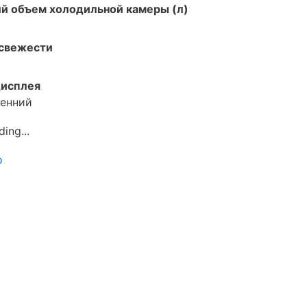
й объем холодильной камеры (л)
 свежести
дисплея
ренний
о