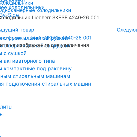
Холодильники
лее холодильники
Однокамерные холодильники
By-Side
Холодильник Liebherr SKESF 4240-26 001
ыдущий товар
Следую
 с фронтальной загрузкой
те на изображение для увеличения
 с вертикальной загрузкой
 с сушкой
 активаторного типа
 компактные под раковину
тным стиральным машинам
ля подключения стиральных машин
плиты
ты