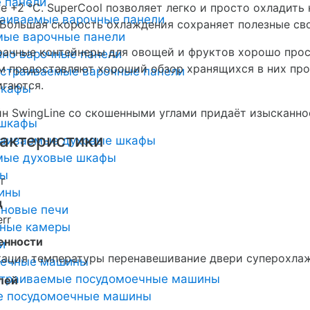
 панели
е +2 °С. SuperCool позволяет легко и просто охладить 
раиваемые варочные панели
 Большая скорость охлаждения сохраняет полезные св
мые варочные панели
ачные контейнеры для овощей и фруктов хорошо прос
но варочные панели
 предоставляют хороший обзор хранящихся в них про
страиваемые варочные панели
гаются.
шкафы
н SwingLine со скошенными углами придаёт изысканно
 шкафы
актеристики
раиваемые духовые шкафы
мые духовые шкафы
ты
кг
ины
д
новые печи
err
ьные камеры
енности
и
кация температуры перенавешивание двери суперохла
оечные машины
страиваемые посудомоечные машины
лей
е посудомоечные машины