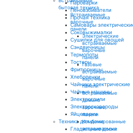
Встраиваемая
Пароварки
бытовая техника
Пеновзбиватели
Встраиваемые
Прочая техника
варочные
Самовары электрически
панели
Соковыжималки
Электрические
Сушилки для овощей
встраиваемые
Сэндвичницы
варочные
Термопоты
панели
Тостеры
Газовые
Фритюрницы
встраиваемые
Хлебопечки
варочные
Чайники электрические
панели
Чайные машины
Встраиваемые
Электрогрили
домино
Электросковороды
варочные
Яйцеварки
панели
Техника для дома
Комбинированные
встраиваемые
Гладильные доски