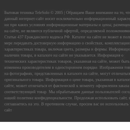
Бытовая техника TeleSolo © 2005 | Обращаем Ваше внимание на то, чт
данный интернет-сайт носит исключительно информационный характе
ни при каких условиях информационные материалы и цены, размеще
на сайте, не являются публичной офертой, определяемой положениям
Статьи 437 Гражданского кодекса РФ. Каталог на сайте не может в по
мере передавать достоверную информацию о свойствах, комплектации
характеристиках товара, включая цвета, размеры и формы. Информаци
наличии товара, в каталоге на сайте не указывается. Информация о
технических характеристиках товаров, указанная на сайте, может быть
изменена производителем в одностороннем порядке. Изображения тов
на фотографиях, представленных в каталоге на сайте, могут отличаться
оригинального товара. Информация о цене товара, указанная в каталог
сайте, может отличаться от фактической к моменту оформления заказа
соответствующий товар. Мы обрабатываем данные пользователей согл
нашей политике конфиденциальности. Продолжая использовать сайт, 
соглашаетесь на это. В противном случае, просим вас не использовать
сайт