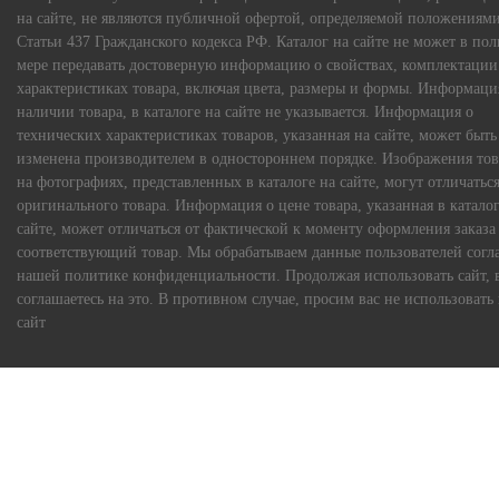
на сайте, не являются публичной офертой, определяемой положениям
Статьи 437 Гражданского кодекса РФ. Каталог на сайте не может в по
мере передавать достоверную информацию о свойствах, комплектации
характеристиках товара, включая цвета, размеры и формы. Информаци
наличии товара, в каталоге на сайте не указывается. Информация о
технических характеристиках товаров, указанная на сайте, может быть
изменена производителем в одностороннем порядке. Изображения тов
на фотографиях, представленных в каталоге на сайте, могут отличаться
оригинального товара. Информация о цене товара, указанная в каталог
сайте, может отличаться от фактической к моменту оформления заказа
соответствующий товар. Мы обрабатываем данные пользователей согл
нашей политике конфиденциальности. Продолжая использовать сайт, 
соглашаетесь на это. В противном случае, просим вас не использовать
сайт