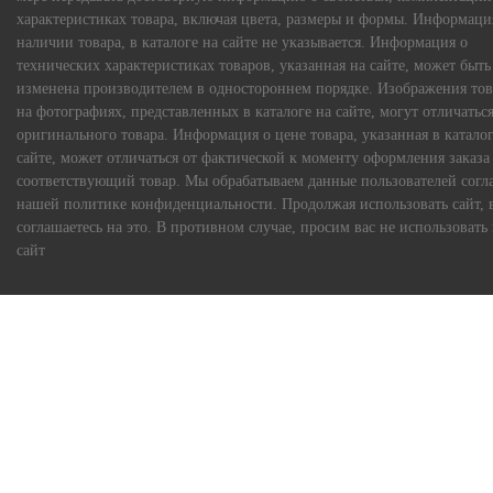
характеристиках товара, включая цвета, размеры и формы. Информаци
наличии товара, в каталоге на сайте не указывается. Информация о
технических характеристиках товаров, указанная на сайте, может быть
изменена производителем в одностороннем порядке. Изображения тов
на фотографиях, представленных в каталоге на сайте, могут отличаться
оригинального товара. Информация о цене товара, указанная в каталог
сайте, может отличаться от фактической к моменту оформления заказа
соответствующий товар. Мы обрабатываем данные пользователей согл
нашей политике конфиденциальности. Продолжая использовать сайт, 
соглашаетесь на это. В противном случае, просим вас не использовать
сайт