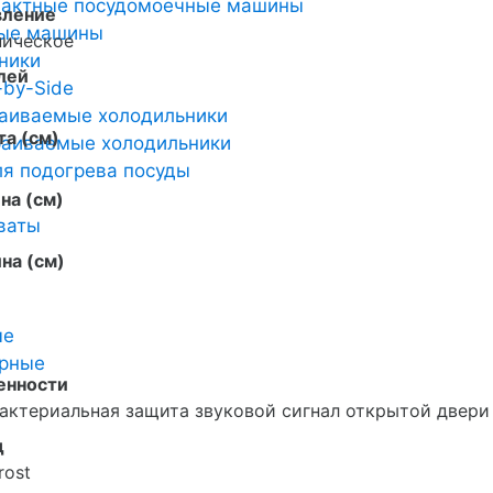
пактные посудомоечные машины
вление
ные машины
ническое
ники
лей
-by-Side
аиваемые холодильники
а (см)
аиваемые холодильники
я подогрева посуды
на (см)
ваты
на (см)
ые
арные
енности
актериальная защита звуковой сигнал открытой двер
д
rost