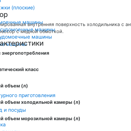
и
жки (плоские)
ор
омоечные машины
ированная внутренняя поверхность холодильника с а
осудомоечные машины
ессор с медной обмоткой.
удомоечные машины
актеристики
ные машины
с энергопотребления
атический класс
й объем (л)
урного приготовления
й объем холодильной камеры (л)
д и посуды
й объем морозильной камеры (л)
ика