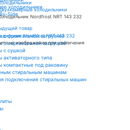
Холодильники
лее холодильники
Двухкамерные холодильники
By-Side
Холодильник Nordfrost NRT 143 232
ыдущий товар
 с фронтальной загрузкой
те на изображение для увеличения
 с вертикальной загрузкой
 с сушкой
 активаторного типа
 компактные под раковину
тным стиральным машинам
ля подключения стиральных машин
плиты
ты