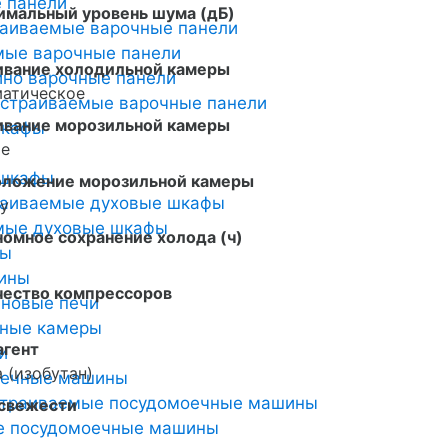
 панели
имальный уровень шума (дБ)
раиваемые варочные панели
мые варочные панели
ивание холодильной камеры
но варочные панели
матическое
страиваемые варочные панели
ивание морозильной камеры
шкафы
ое
 шкафы
оложение морозильной камеры
раиваемые духовые шкафы
у
мые духовые шкафы
омное сохранение холода (ч)
ты
ины
чество компрессоров
новые печи
ьные камеры
агент
и
 (изобутан)
оечные машины
страиваемые посудомоечные машины
 свежести
е посудомоечные машины