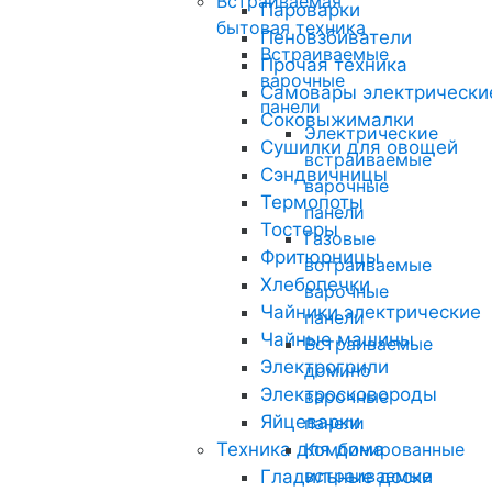
Встраиваемая
Пароварки
бытовая техника
Пеновзбиватели
Встраиваемые
Прочая техника
варочные
Самовары электрически
панели
Соковыжималки
Электрические
Сушилки для овощей
встраиваемые
Сэндвичницы
варочные
Термопоты
панели
Тостеры
Газовые
Фритюрницы
встраиваемые
Хлебопечки
варочные
Чайники электрические
панели
Чайные машины
Встраиваемые
Электрогрили
домино
Электросковороды
варочные
Яйцеварки
панели
Техника для дома
Комбинированные
встраиваемые
Гладильные доски