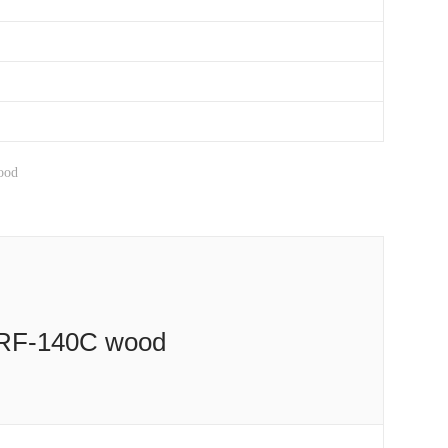
ood
 RF-140C wood