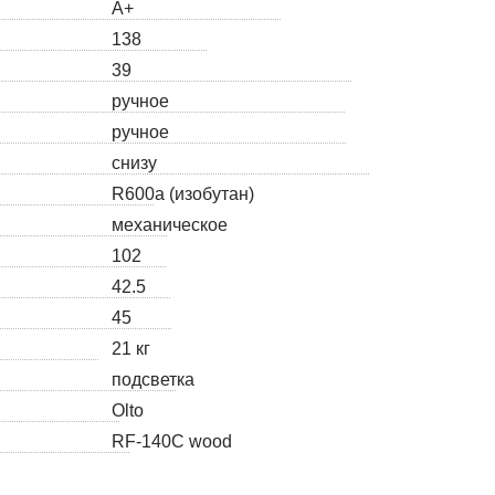
A+
138
39
ручное
ручное
снизу
R600a (изобутан)
механическое
102
42.5
45
21 кг
подсветка
Olto
RF-140C wood