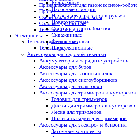
Колодезные
Принадлежности для газонокосилок-робот
Насосные станции
Прочее
Насосы для фонтанов и ручьев
Свечи зажигания и фильтры
Поверхностные
Силовые удлинители
Системы водоснабжения
Тележки и прицепы
Скважинные
Электроника
Фекальные
Телевизоры и видеотехника
Циркуляционные
Телевизоры
Аксессуары для садовой техники
Аккумуляторы и зарядные устройства
Аксессуары для буров
Аксессуары для газонокосилок
Аксессуары для снегоуборщиков
Аксессуары для тракторов
Аксессуары для триммеров и кусторезов
Головки для триммеров
Диски для триммеров и кусторезов
Леска для триммеров
Ножи и насадки для триммеров
Аксессуары для электро- и бензопил
Заточные комплекты