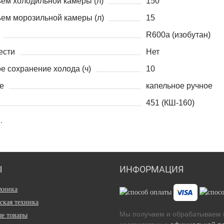
ем холодильной камеры (л)
150
ем морозильной камеры (л)
15
R600a (изобутан)
ести
Нет
е сохранение холода (ч)
10
е
капельное ручное
451 (КШ-160)
Ы
ИНФОРМАЦИЯ
ехника
ская техника
Мы получаем и обрабатываем 
е товары