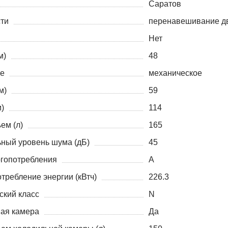
Саратов
ти
перенавешивание д
Нет
м)
48
е
механическое
м)
59
)
114
ем (л)
165
ный уровень шума (дБ)
45
ргопотребления
A
требление энергии (кВтч)
226.3
ский класс
N
ая камера
Да