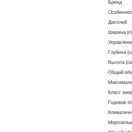
Бренд
Особеннос
Дисплей
Ширина (с
Управлени
Глубина (с
Высота (см
Общий объ
Максималь
Класс эне
Годовое по
Климатиче
Морозильн