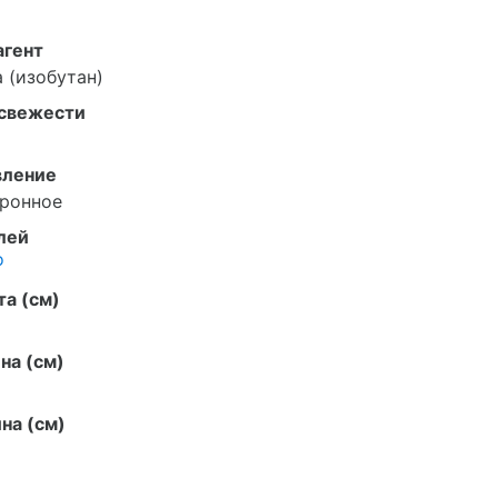
агент
 (изобутан)
 свежести
вление
тронное
лей
о
а (см)
на (см)
на (см)