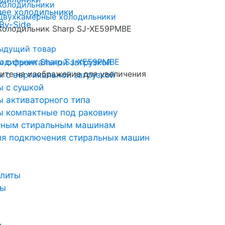
Холодильники
лее холодильники
Двухкамерные холодильники
By-Side
Холодильник Sharp SJ-XE59PMBE
ыдущий товар
 с фронтальной загрузкой
те на изображение для увеличения
 с вертикальной загрузкой
 с сушкой
 активаторного типа
 компактные под раковину
тным стиральным машинам
ля подключения стиральных машин
плиты
ты