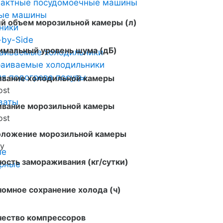
пактные посудомоечные машины
ные машины
й объем морозильной камеры (л)
ники
-by-Side
имальный уровень шума (дБ)
аиваемые холодильники
аиваемые холодильники
я подогрева посуды
ивание холодильной камеры
ost
ваты
ивание морозильной камеры
ost
оложение морозильной камеры
у
ые
ость замораживания (кг/сутки)
арные
омное сохранение холода (ч)
чество компрессоров