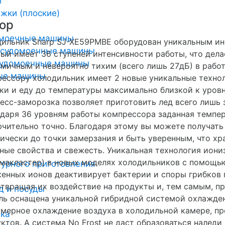
и
жки (плоские)
ор
омоечные машины
ильник Sharp SJ-XE59PMBE оборудован уникальным ин
осудомоечные машины
ый имеет 36 ступеней интенсивности работы, что дела
удомоечные машины
мичным и невероятно тихим (всего лишь 27дБ) в работ
ные машины
ессору холодильник имеет 2 новые уникальные технол
ки и еду до температуры максимально близкой к уровн
есс-заморозка позволяет приготовить лед всего лишь 
даря 36 уровням работы компрессора заданная темпе
чительно точно. Благодаря этому вы можете получать
ически до точки замерзания и быть уверенным, что х
ные свойства и свежесть. Уникальная технология иониз
макластер) в новых моделях холодильников с помощь
урного приготовления
енных ионов деактивирует бактерии и споры грибков 
твращая их воздействие на продукты и, тем самым, п
д и посуды
ь оснащена уникальной гибридной системой охлажден
мерное охлаждение воздуха в холодильной камере, п
ика
ктов. А система No Frost не даст образоваться налед