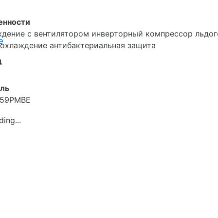
енности
дение с вентилятором инверторный компрессор льдог
е
охлаждение антибактериальная защита
д
ль
E59PMBE