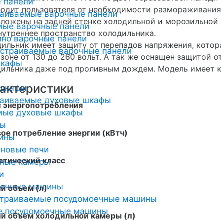
 панели
одит пользователя от необходимости размораживания
раиваемые варочные панели
ложены на задней стенке холодильной и морозильной
мые варочные панели
нутреннее пространство холодильника.
но варочные панели
ильник имеет защиту от перепадов напряжения, котор
страиваемые варочные панели
зоне от 130 до 260 вольт. А так же оснащен защитой о
шкафы
ильника даже под проливным дождем. Модель имеет к
актеристики
 шкафы
раиваемые духовые шкафы
с энергопотребления
мые духовые шкафы
ты
ое потребление энергии (кВтч)
ины
новые печи
атический класс
ьные камеры
и
оечные машины
й объем (л)
страиваемые посудомоечные машины
е посудомоечные машины
й объем холодильной камеры (л)