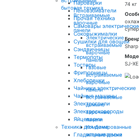
Встраиваемая
Пароварки
74 кг
бытовая техника
Пеновзбиватели
Особ
Встраиваемые
Прочая техника
охлаж
варочные
Самовары электрически
супер
панели
Соковыжималки
Электрические
Брен
Сушилки для овощей
встраиваемые
Sharp
Сэндвичницы
варочные
Моде
Термопоты
панели
SJ-X
Тостеры
Газовые
Фритюрницы
встраиваемые
Хлебопечки
варочные
Чайники электрические
панели
Чайные машины
Встраиваемые
Электрогрили
домино
Электросковороды
варочные
Яйцеварки
панели
Техника для дома
Комбинированные
встраиваемые
Гладильные доски