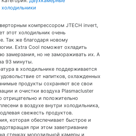
Категория:
Двухкамерные
холодильники
верторным компрессором JTECH invert,
ет этот холодильник очень
е. Так же благодаря новому
огии. Extra Cool поможет охладить
ю замерзания, но не замораживать их. А
за 93 минуты.
ратура в холодильнике поддерживается
 удовольствие от напитков, охлажденных
ранимые продукты сохраняют все свои
ации и очистки воздуха Plasmacluster
ю отрицательно и положительно
плесени в воздухе внутри холодильника,
родлевая свежесть продуктов.
ия, которая обеспечивает быстрое и
редотвращая при этом заветривание
и на стенках морозильной камеры и